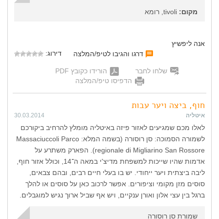
מקום:
tivoli, רומא
אנה ליפשיץ
דירוג:
דרגו והגיבו לטיפ/המלצה
שלחו לחבר
הורידו כקובץ PDF
הדפיסו טיפ/המלצה
חוף, ביצה ויער עבות
איטליה
30.03.2014
לאלו מכם שמגיעים לאזור פיזה באיטליה מומלץ להרחיב ביקורכם
לשמורה הסמוכה: סן רוסורה (בשמה המלא: Massaciuccoli Parco
regionale di Migliarino San Rossore). הפארק משתרע על
אדמות שהיו שייכות למשפחת מדיצ'י במאה ה־14, וכולל אזור חוף,
ליבה ביצתית ויער ייחודי. יש בו בעלי חיים רבים, ובהם צבאים,
סוסים מזן מקומי וציפורים. אפשר לרכוב כאן על סוסים או להלך
ברגל בין עצי אלון ואורן ענקיים, ויש אף שביל ארוך נגיש למוגבלים.
שמורת סן רוסורה