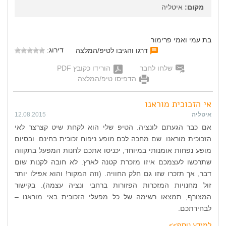
מקום:
איטליה
בת עמי ואמי פרימור
דירוג:
דרגו והגיבו לטיפ/המלצה
שלחו לחבר
הורידו כקובץ PDF
הדפיסו טיפ/המלצה
אי הזכוכית מוראנו
איטליה
12.08.2015
אם כבר הגעתם לונציה. הטיפ שלי הוא לקחת שיט קצרצר לאי
הזכוכית מוראנו. שם מחכה לכם מופע ניפוח זכוכית בחינם. ובסיום
מופע נפחות אומנותי במיוחד, יכניסו אתכם לחנות המפעל בתקווה
שתרכשו לעצמכם איזו מזכרת קטנה לארץ. לא חובה לקנות שום
דבר, אך תזכרו שזו גם חלק החוויה. (וזה המקור! והוא אפילו יותר
זול מחנויות המזכרות הפזורות ברחבי ונציה עצמה). בקישור
המצורף, תמצאו רשימה של כל מפעלי הזכוכית באי מוראנו –
לבחירתכם.
למידע נוסף>>