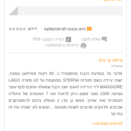
דירוג:
דרגו והגיבו לטיפ/המלצה
שלחו לחבר
הורידו כקובץ PDF
הדפיסו טיפ/המלצה
פיסת גן עדן
איטליה
פלינר גל: בנסיעת רכבת מהסנטרל כ- 40 דקות ממילאנו צפונה,
ישנה עיירה בשם סטרזה STERSA ממוקמת על לגו מזורה LAGO
MAGGIORE ליד הירידה לאגם ישנו רכבל שמעלה אתכם לנוף עוצר
נשימה 1300 מטר משם ניתן לראות את 7 האגמים של איטליה
הצפונית ואת שוויץ- ממש גן עדן ץ מומלץ בחום לרומנטיקנים
שבינכם ולרווקים שרוצים לשנות סטטוס… הנשים לא ישכחו את זה
בחיים!
לטיפים נוספים>>