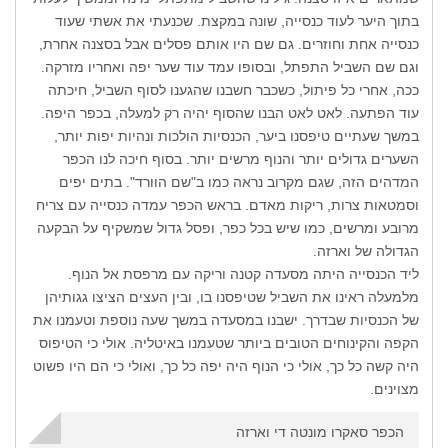
בתוך היער לעוד כנסייה, שונה במקצת. שכנעתי את אשתי שעוד
כנסייה אחת וחוזרים. גם שם היו אותם פסלים אבל בסצנה אחרת,
וגם שם השביל התפתל, ובסופו עמד עוד שער יפה ואחריו מזרקה.
ככה, אחרי כל פיתול, כשכבר חשבנו שהגענו לסוף השביל, חיכתה
עוד הפתעה. לאט לאט הבנו שהסוף יהיה רק למעלה, בכפר היפה.
במשך שעתיים טיפסנו ביער, הכנסיות הולכות ונהיות יפות יותר,
השערים גדולים יותר והנוף מרשים יותר. בסוף חיכה לנו הכפר
המדהים הזה, שגם מקרוב נראה כמו ב"שם הוורד". בתים יפים
וסמטאות צרות, ריקות מאדם. בראש הכפר עמדה כנסייה עם צריח
מרובע ומרשים, כמו שיש בכל כפר, ופסל גדול שמשקיף על הבקעה
הגדולה של וארזה.
ליד הכנסייה היתה מסעדה קטנה וריקה עם מרפסת אל הנוף.
מלמעלה ראינו את השביל שטיפסנו בו, ובין העצים הציצו גגותיהן
של הכנסיות שבדרך. ישבנו במסעדה במשך שעה נוספת וטעמנו את
הקפה והקינוחים הטובים ביותר שטעמנו באיטליה. אולי כי הטיפוס
היה קשה כל כך, אולי כי הנוף היה יפה כל כך, ואולי כי הם היו פשוט
מצוינים.
הכפר סאקרו מונטה די וארזה