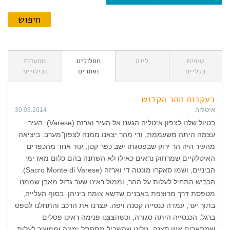
טיפים
לינה
מסלולים
מסעדות
כלליים
ואתרים
ובילויים
בעקבות ההר הקדוש
איטליה
30.03.2014
בטיול שלנו לצפון איטליה הגענו אל העיר וארזה (Varese). העיר
עצמה היתה משעממת, ודי מהר יצאנו ממנה לצפון־מערב. ביציאה
מהעיר היה הר ירוק שבפסגתו ישב כפר קטן, עוד אחד מהכפרים
האיטלקיים שמרחוק נראים כאילו לא השתנה בהם כלום מאז ימי
הביניים, ושמו סאקרו מונטה די וארזה (Sacro Monte di Varese).
הכביש התחיל לעלות על ההר, וממול ראינו שער גדול מאבן שממנו
מטפסת דרך מרוצפת באבנים שדשא צומח ביניהן. בסוף העלייה,
בתוך יער, עמדה כנסייה קטנה ויפה. עצרנו את הרכב והתחלנו לטפס
ברגל. הכנסייה היתה סגורה, וכשהצצנו פנימה ראינו פסלים
שמתארים איזו סצנה. גילינו שהשביל מתפתל ימינה וממשיך לעלות