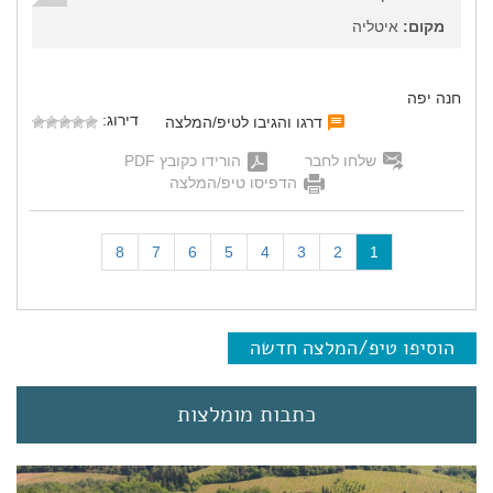
מקום:
איטליה
חנה יפה
דירוג:
דרגו והגיבו לטיפ/המלצה
שלחו לחבר
הורידו כקובץ PDF
הדפיסו טיפ/המלצה
(
8
7
6
5
4
3
2
1
c
u
r
r
הוסיפו טיפ/המלצה חדשה
e
n
t
כתבות מומלצות
)