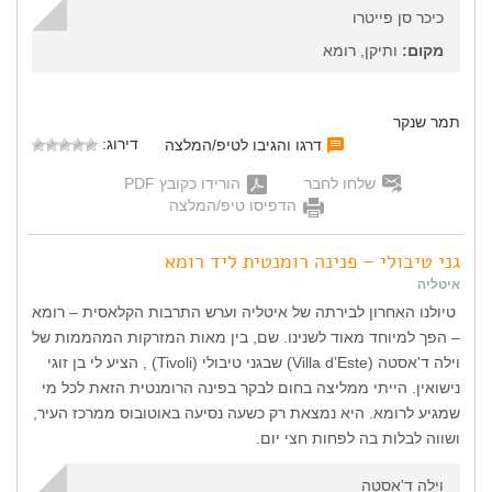
כיכר סן פייטרו
מקום:
ותיקן, רומא
תמר שנקר
דירוג:
דרגו והגיבו לטיפ/המלצה
שלחו לחבר
הורידו כקובץ PDF
הדפיסו טיפ/המלצה
גני טיבולי – פנינה רומנטית ליד רומא
איטליה
טיולנו האחרון לבירתה של איטליה וערש התרבות הקלאסית – רומא
– הפך למיוחד מאוד לשנינו. שם, בין מאות המזרקות המהממות של
וילה ד'אסטה (Villa d’Este) שבגני טיבולי (Tivoli) , הציע לי בן זוגי
נישואין. הייתי ממליצה בחום לבקר בפינה הרומנטית הזאת לכל מי
שמגיע לרומא. היא נמצאת רק כשעה נסיעה באוטובוס ממרכז העיר,
ושווה לבלות בה לפחות חצי יום.
וילה ד'אסטה