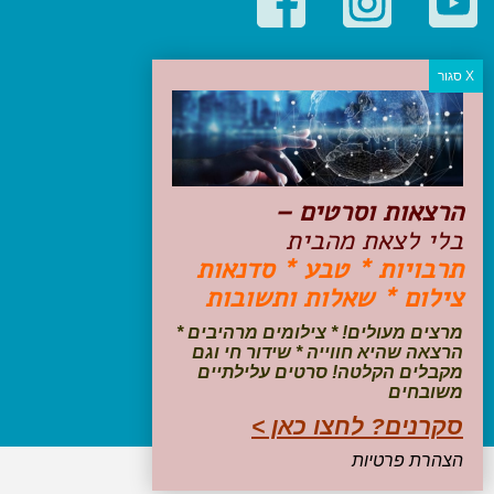
קטגוריות פופולריות
יעדים
טיולים בישראל
מלונות בוטיק בישראל
טיפים והמלצות
הרצאות וסרטים –
הכנות לנסיעה
בלי לצאת מהבית
טיולי ג'יפים
תרבויות * טבע * סדנאות
טיולים עם ילדים
צילום * שאלות ותשובות
שייט, הפלגות, קרוזים
דיגיטל
מרצים מעולים! * צילומים מרהיבים *
הרצאה שהיא חווייה * שידור חי וגם
עקבו אחרינו בפייסבוק
מקבלים הקלטה! סרטים עלילתיים
משובחים
סקרנים? לחצו כאן >
הצהרת פרטיות