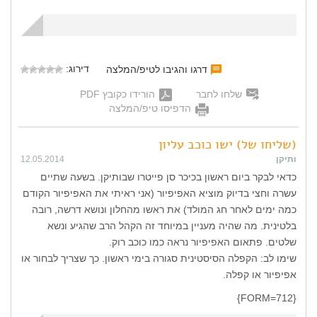
דירוג:
דרגו והגיבו לטיפ/המלצה
שלחו לחבר
הורידו כקובץ PDF
הדפיסו טיפ/המלצה
(שליחו של) ישו כוכב עליון
ותיקן
12.05.2014
כדאי לבקר ביום ראשון בכיכר סן פייטרו שבותיקן. בשעה שתיים
עשרה וחצי בדיוק מוציא האפיפיור (אני ראיתי את האפיפיור הקודם
כמה ימים לאחר חג המולד) את ראשו מהחלון ונושא דרשה, רובה
בלטינית. מה שהיה מעניין במיוחד זה הקהל הרב שהגיע ונשא
שלטים. פתאום האפיפיור נראה כמו כוכב רוק.
שימו לב: הקפלה הסיסטינית סגורה בימי ראשון. כך שצריך לבחור או
אפיפיור או קפלה.
{FORM=712}