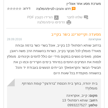
מערכת מסע אחר אונליין
דירוג:
דרגו והגיבו לטיפ/המלצה
שלחו לחבר
הורידו כקובץ PDF
הדפיסו טיפ/המלצה
מסעדה וקייטרינג כשר בקייב
אוקראינה
28.09.2016
ברחוב שותא רוסתוולי 13 בקייב, אוכל בשרי כשר ברמה גבוהה
מאוד!! מומלץ לכל מבקר בקייב, כשרות בהשגחת הרב משה ראובן
אסמן. מאפים נעשים במקום מידי יום כולל לחמים וקינוחים. מומלץ
לנסות את המרקים החמים במיוחד בימים הקרירים וכמו כן את
תבשילי הבשר והקראפאלך הבייתים הנעשים בעבודת יד והכל
בהשגחה מוקפדת בכל שעות היום
בית יהודה, בתוך בית הכנסת "ברודצקי" קומת המרתף.
מומלץ!!!
מקום:
קייב, אוקראינה
רחוב:
שותא רוסתוולי 13
טלפון:
0993227527