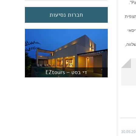
חברות נסיעות
תצפית
יסאי
לווה,
די בסט – EZtours
30.05.2