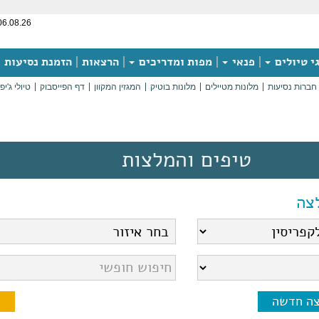
06.08.26
י טיולים
פנאי
מפות ומדריכים
הרצאות
הזמנת נסיעות
חברות נסיעות
מלונות מטיילים
מלונות בוטיק
המגזין המקוון
דף הפייסבוק
טיולי ג'יפ
טיפים והמלצות
צה
צה חדשה