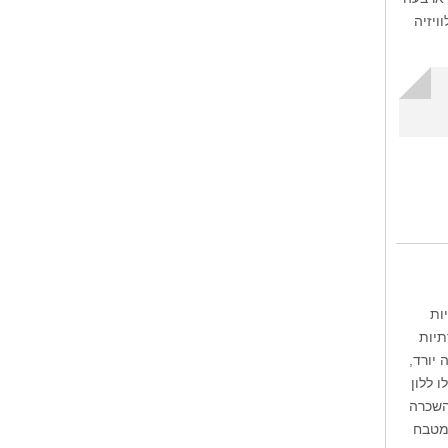
ויזיה
יות
תיות
 יורד,
 ללון
השכרה
 מטבח