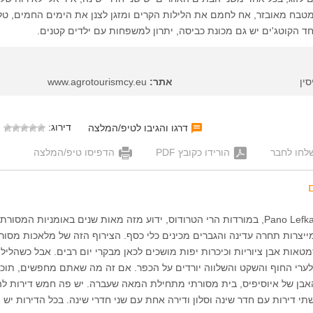
מטבח מאובזר, אח לחמם את הלילות הקרים ומזגן לצנן את הימים החמים, טלו
חד הקוטג'ים יש גם מכונת כביסה, יתרון למשפחות עם ילדים קטנים.
ין
אתר:
www.agrotourismcy.eu
דירוג:
דרגו והגיבו לטיפ/המלצה
לחו לחבר
הורידו כקובץ PDF
הדפיסו טיפ/המלצה
הכפר פאנו לפקרה Pano Lefkara, במורדות הרי הטרודוס, ידוע מזה מאות שנים באומניות המסורת
ייצרות תחרה עדינה והגברים מכינים כלי כסף. הצירוף הזה של מלאכות מסור
טאות אבן ציוריות וכיכרות יפות מושכים לכאן מבקרי יום רבים. אבל כשהלילה
לערי החוף והשקט והשלווה יורדים על הכפר. אם זה מה שאתם מחפשים, תוכלו
אבן של איוסיפיס, בית מסורתי מתחילת המאה שעברה. יש פה חמש דירות ל
שתי דירות עם חדר שינה וסלון ודירה אחת עם שני חדרי שינה. בכל הדירות יש