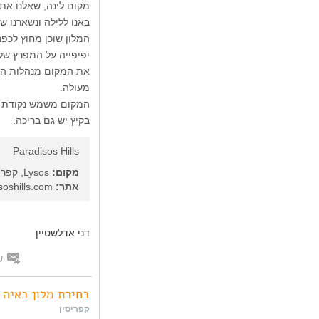
מקום לינה, שאלנו את המקומיים על
באנו ללילה ונשארנו ש
המלון שוכן מחוץ לכפר
יפיפייה על המפרץ של 
את המקום מנהלות האח
מעולה.
המקום משמש נקודת יצ
בקיץ יש גם בריכה.
Paradisos Hills
מקום:
Lysos, קפריסין
אתר:
paradisoshills.com/
דני אדלשטיין
ש
בחירת מלון באיה 
קפריסין