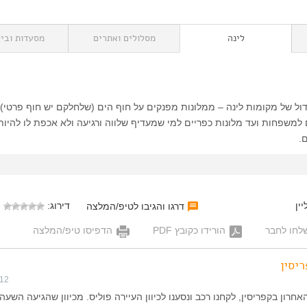
לינה
מסלולים ואתרים
מסעדות וביל
ול של מקומות לינה – ממלונות מפנקים על חוף הים (שלחלקם יש חוף פרטי),
למשפחות ועד מלונות כפריים למי שמעדיף שלווה ורגיעה ולא אכפת לו להיו
.
ין
דירוג:
דרגו והגיבו לטיפ/המלצה
לחו לחבר
הורידו כקובץ PDF
הדפיסו טיפ/המלצה
יסין
012
חרון בקפריסין, לקחנו רכב ונסענו לכיוון העיירה פוליס. מכיוון שהגיעה השעה