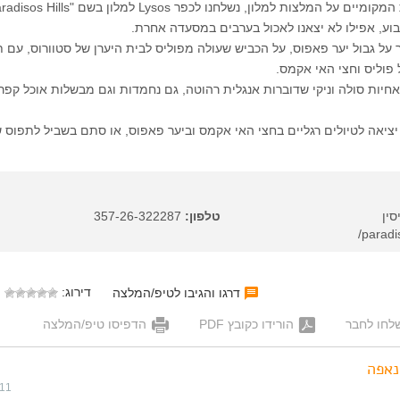
 המלצות למלון, נשלחנו לכפר Lysos למלון בשם "Paradisos Hills".
בוע, אפילו לא יצאנו לאכול בערבים במסעדה אחרת.
 על גבול יער פאפוס, על הכביש שעולה מפוליס לבית היערן של סטוורוס, עם 
פוליס וחצי האי אקמס.
יות סולה וניקי שדוברות אנגלית רהוטה, גם נחמדות וגם מבשלות אוכל קפר
יאה לטיולים רגליים בחצי האי אקמס וביער פאפוס, או סתם בשביל לתפוס ש
טלפון:
357-26-322287
דירוג:
דרגו והגיבו לטיפ/המלצה
לחו לחבר
הורידו כקובץ PDF
הדפיסו טיפ/המלצה
נאפה
011