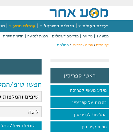
יעדים בעולם
טיולים בישראל
קהילת מסע
סוג
מסע TV
טריוויה
מדריכים דיגיטליים
הכנות לנסיעה
חדשות תיירות
דף הבית
/
אסיה
/
קפריסין
/
המלצות
ראשי קפריסין
חפשו טיפ/המל
מידע מעשי קפריסין
כתבות על קפריסין
המלצות לקפריסין
הוסיפו טיפ/המל
מפות קפריסין