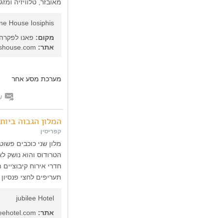
מאובזר, טלוויזיה ומזגן
ne House Iosiphis
מקום:
פאנו לפקרה,
אתר:
www.iosiphishouse.com/
מערכת מסע אחר
ש
המלון הגבוה ביות
קפריסין
הטרודוס והוא נושק ל
תעריפים לחצי פנסיון ולפ
jubilee Hotel
אתר:
www.jubileehotel.com