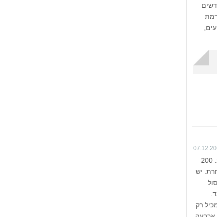
דשים
רמת
ים,
07.12.2
הכפר הקטן אפיסו Apsiou נמצא בגבעות מצפון ללימסול, והוא מוקף בכרמים ובעצי זית, שקד וחרוב. 200
רת. יש
ול
ד.
כיל רק
 ארבעה