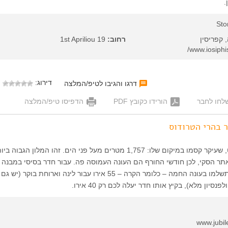
.
Sto
 קפריסין
רחוב:
1st Apriliou 19
דירוג:
דרגו והגיבו לטיפ/המלצה
לחו לחבר
הורידו כקובץ PDF
הדפיסו טיפ/המלצה
ר בהרי הטרודוס
מלון שני כוכבים פשוט, שעיקר קסמו במיקום שלו: 1,757 מטרים מעל פני הים. זהו המלון הג
אתר הסקי, לכן חודשי החורף הם העונה העמוסה פה. עבור חדר בסיסי במבנה 
חדרי אירוח קיבוציים תשלמו בעונה החמה – כלומר הקרה – 55 אירו עבור לינה וארוחת בוקר (יש גם
נסיון מלא), בקיץ אותו חדר יעלה לכם רק 40 אירו.