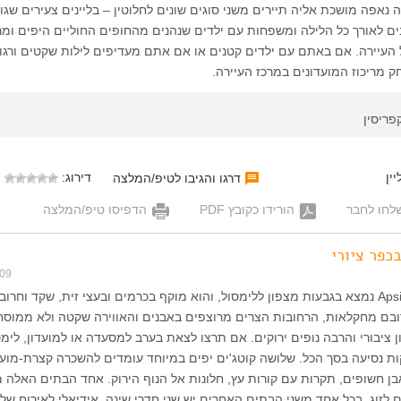
ה נאפה מושכת אליה תיירים משני סוגים שונים לחלוטין – בליינים צעירים שגו
ם לאורך כל הלילה ומשפחות עם ילדים שנהנים מהחופים החוליים היפים ומ
העיירה. אם באתם עם ילדים קטנים או אם אתם מעדיפים לילות שקטים ורגוע
 מריכוז המועדונים במרכז העיירה.
פריסין
ין
דירוג:
דרגו והגיבו לטיפ/המלצה
לחו לחבר
הורידו כקובץ PDF
הדפיסו טיפ/המלצה
כפר ציורי
009
בם מחקלאות, הרחובות הצרים מרוצפים באבנים והאווירה שקטה ולא ממוסח
 ציבורי והרבה נופים ירוקים. אם תרצו לצאת בערב למסעדה או למועדון, לימס
ת במרחק 20 דקות נסיעה בסך הכל. שלושה קוטג'ים יפים במיוחד עומדים להשכרה קצרת-מוע
אבן חשופים, תקרות עם קורות עץ, חלונות אל הנוף הירוק. אחד הבתים האלה מ
 לזוג, בכל אחד משני הבתים האחרים יש שני חדרי שינה, אידיאלי לאירוח של