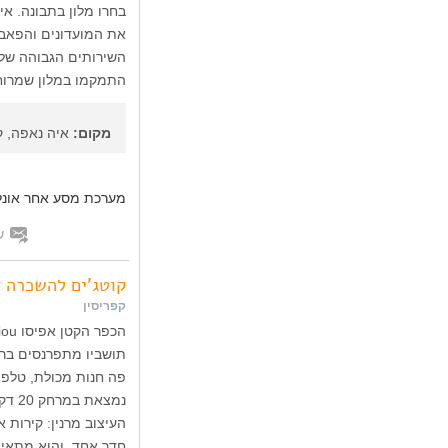
בחרו מלון בתבונה. אי
את המועדונים והפאבי
השירותים הגבוהה של 
התמקמו במלון שמרוחק
מקום:
איה נאפה, ק
מערכת מסע אחר אונלי
ש
קוטג'ים להשכרה ב
קפריסין
תושביו מתפרנסים ברו
פה חנות מכולת, טלפון
נמצא
העיצוב מרנין: קירות 
חדר אחד, והוא מתאים