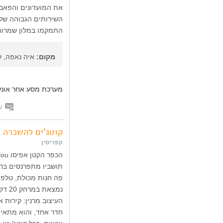
את המועדונים והפאבי
השירותים הגבוהה של 
התמקמו במלון שמרוחק
מקום:
איה נאפה, ק
מערכת מסע אחר אונלי
ש
קוטג'ים להשכרה ב
קפריסין
תושביו מתפרנסים ברו
פה חנות מכולת, טלפון
נמצא
העיצוב מרנין: קירות 
חדר אחד, והוא מתאים