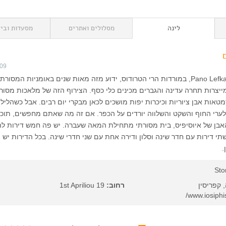
לינה
מסלולים ואתרים
מסעדות וביל
009
הכפר פאנו לפקרה Pano Lefkara, במורדות הרי הטרודוס, ידוע מזה מאות שנים באומניות המסורת
ייצרות תחרה עדינה והגברים מכינים כלי כסף. הצירוף הזה של מלאכות מסור
טאות אבן ציוריות וכיכרות יפות מושכים לכאן מבקרי יום רבים. אבל כשהלילה
לערי החוף והשקט והשלווה יורדים על הכפר. אם זה מה שאתם מחפשים, תוכלו
אבן של איוסיפיס, בית מסורתי מתחילת המאה שעברה. יש פה חמש דירות ל
שתי דירות עם חדר שינה וסלון ודירה אחת עם שני חדרי שינה. בכל הדירות יש
.
Sto
 קפריסין
רחוב:
1st Apriliou 19