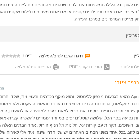
ם לאורך כל הלילה ומשפחות עם ילדים שנהנים מהחופים החוליים היפים ומ
העיירה. אם באתם עם ילדים קטנים או אם אתם מעדיפים לילות שקטים ורגוע
 מריכוז המועדונים במרכז העיירה.
פריסין
ין
דירוג:
דרגו והגיבו לטיפ/המלצה
לחו לחבר
הורידו כקובץ PDF
הדפיסו טיפ/המלצה
כפר ציורי
009
בם מחקלאות, הרחובות הצרים מרוצפים באבנים והאווירה שקטה ולא ממוסח
 ציבורי והרבה נופים ירוקים. אם תרצו לצאת בערב למסעדה או למועדון, לימס
ת במרחק 20 דקות נסיעה בסך הכל. שלושה קוטג'ים יפים במיוחד עומדים להשכרה קצרת-מוע
אבן חשופים, תקרות עם קורות עץ, חלונות אל הנוף הירוק. אחד הבתים האלה מ
 לזוג, בכל אחד משני הבתים האחרים יש שני חדרי שינה, אידיאלי לאירוח של