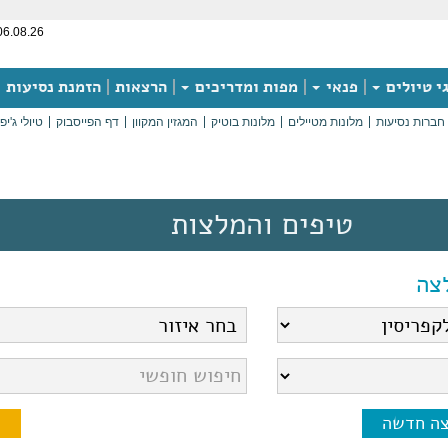
06.08.26
י טיולים
פנאי
מפות ומדריכים
הרצאות
הזמנת נסיעות
חברות נסיעות
מלונות מטיילים
מלונות בוטיק
המגזין המקוון
דף הפייסבוק
טיולי ג'יפ
טיפים והמלצות
צה
צה חדשה