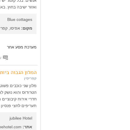
אנשים. בכל קוטג' יש 
ואזור ישיבה בחוץ. בא
Blue cottages
מקום:
אפיסו, קפריס
מערכת מסע אחר
ש
המלון הגבוה ביות
קפריסין
הטרודוס והוא נושק ל
תעריפים לחצי פנסיון ולפ
jubilee Hotel
אתר:
www.jubileehotel.com