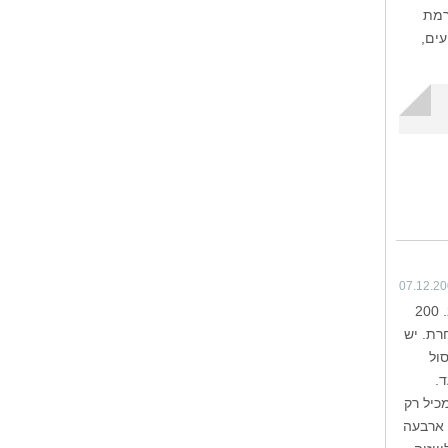
רמת
ים,
07.12.2
הכפר הקטן אפיסו Apsiou נמצא בגבעות מצפון ללימסול, והוא מוקף בכרמים ובעצי זית, שקד וחרוב. 200
רת. יש
ול
ד.
כיל רק
 ארבעה