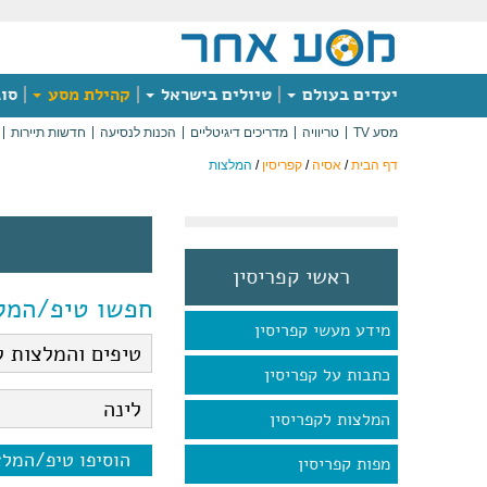
יעדים בעולם
טיולים בישראל
קהילת מסע
סוג
מסע TV
טריוויה
מדריכים דיגיטליים
הכנות לנסיעה
חדשות תיירות
דף הבית
/
אסיה
/
קפריסין
/
המלצות
ראשי קפריסין
חפשו טיפ/המל
מידע מעשי קפריסין
כתבות על קפריסין
המלצות לקפריסין
הוסיפו טיפ/המל
מפות קפריסין