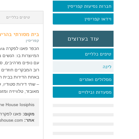
חברות נסיעות קפריסין
טיפים כלליים
וידאו קפריסין
בית מסורתי בהרים
עוד בערוצים
קפריסין
טיפים כלליים
המיוצרות בו: הנשים מ
עם נופים מרהיבים, סמ
לינה
רוב המבקרים חוזרים 
באחת הדירות בבית ה
מסלולים ואתרים
– שתי דירות סטודיו, 
מסעדות ובילויים
מאובזר, טלוויזיה ומזגן
ne House Iosiphis
מקום:
פאנו לפקרה,
אתר:
www.iosiphishouse.com/