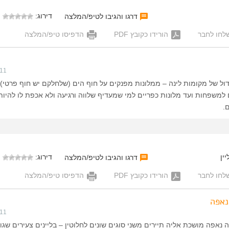
דירוג:
דרגו והגיבו לטיפ/המלצה
לחו לחבר
הורידו כקובץ PDF
הדפיסו טיפ/המלצה
011
ול של מקומות לינה – ממלונות מפנקים על חוף הים (שלחלקם יש חוף פרטי),
למשפחות ועד מלונות כפריים למי שמעדיף שלווה ורגיעה ולא אכפת לו להיו
.
ין
דירוג:
דרגו והגיבו לטיפ/המלצה
לחו לחבר
הורידו כקובץ PDF
הדפיסו טיפ/המלצה
נאפה
011
ה נאפה מושכת אליה תיירים משני סוגים שונים לחלוטין – בליינים צעירים שגו