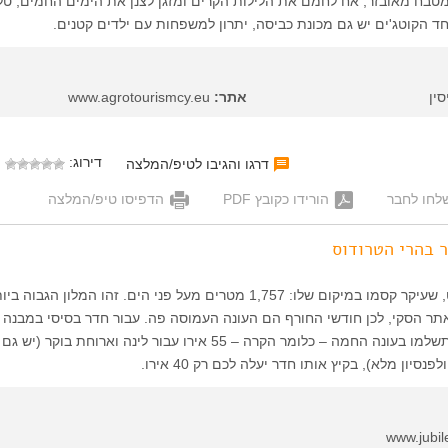
מטבח מאובזר, אח לחמם את הלילות הקרים ומזגן לצנן את הימים החמים, טלו
חד הקוטג'ים יש גם מכונת כביסה, יתרון למשפחות עם ילדים קטנים.
ין
אתר:
www.agrotourismcy.eu
דירוג:
דרגו והגיבו לטיפ/המלצה
לחו לחבר
הורידו כקובץ PDF
הדפיסו טיפ/המלצה
ר בהרי הטרודוס
מלון שני כוכבים פשוט, שעיקר קסמו במיקום שלו: 1,757 מטרים מעל פני הים. זהו המלון הג
אתר הסקי, לכן חודשי החורף הם העונה העמוסה פה. עבור חדר בסיסי במבנה 
חדרי אירוח קיבוציים תשלמו בעונה החמה – כלומר הקרה – 55 אירו עבור לינה וארוחת בוקר (יש גם
נסיון מלא), בקיץ אותו חדר יעלה לכם רק 40 אירו.