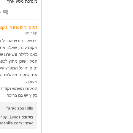
מערכת מסע אחר
ש
מלון משפחתי בקפר
קפריסין
בטיול בחודש אפריל הא
מקום לינה, שאלנו את המקומיים על
באנו ללילה ונשארנו ש
המלון שוכן מחוץ לכפר
יפיפייה על המפרץ של 
את המקום מנהלות האח
מעולה.
המקום משמש נקודת יצ
בקיץ יש גם בריכה.
Paradisos Hills
מקום:
Lysos, קפריסין
אתר:
paradisoshills.com/