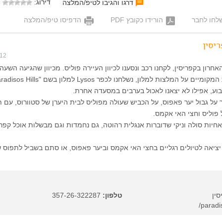
דירוג:
דרגו והגיבו לטיפ/המלצה
לחו לחבר
הורידו כקובץ PDF
הדפיסו טיפ/המלצה
יסין
012
חרון בקפריסין, לקחנו רכב ונסענו לכיוון העיירה פוליס. מכיוון שהגיעה השעה
 המלצות למלון, נשלחנו לכפר Lysos למלון בשם "Paradisos Hills".
בוע, אפילו לא יצאנו לאכול בערבים במסעדה אחרת.
 על גבול יער פאפוס, על הכביש שעולה מפוליס לבית היערן של סטוורוס, עם 
פוליס וחצי האי אקמס.
יות סולה וניקי שדוברות אנגלית רהוטה, גם נחמדות וגם מבשלות אוכל קפר
יאה לטיולים רגליים בחצי האי אקמס וביער פאפוס, או סתם בשביל לתפוס ש
טלפון:
357-26-322287