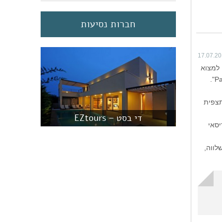
חברות נסיעות
17.07.2
 למצוא
תצפית
די בסט – EZtours
יסאי
לווה,