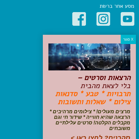
מסע אחר ברשת
קטגוריות פופולריות
יעדים
טיולים בישראל
מלונות בוטיק בישראל
טיפים והמלצות
הרצאות וסרטים –
הכנות לנסיעה
בלי לצאת מהבית
טיולי ג'יפים
תרבויות * טבע * סדנאות
טיולים עם ילדים
צילום * שאלות ותשובות
שייט, הפלגות, קרוזים
דיגיטל
מרצים מעולים! * צילומים מרהיבים *
הרצאה שהיא חווייה * שידור חי וגם
עקבו אחרינו בפייסבוק
מקבלים הקלטה! סרטים עלילתיים
משובחים
סקרנים? לחצו כאן >