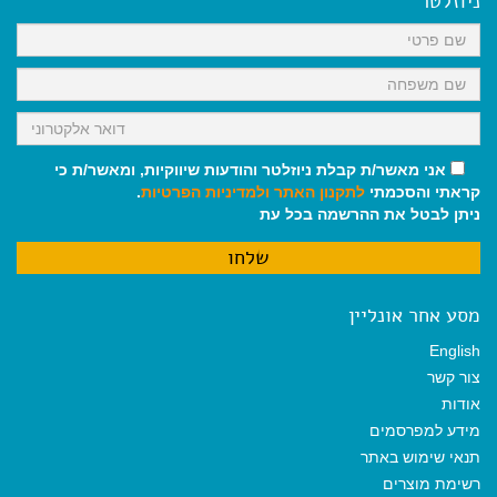
ניוזלטר
o
p
a
k
p
m
אני מאשר/ת קבלת ניוזלטר והודעות שיווקיות, ומאשר/ת כי
קראתי והסכמתי
לתקנון האתר
ולמדיניות הפרטיות
.
ניתן לבטל את ההרשמה בכל עת
מסע אחר אונליין
English
צור קשר
אודות
מידע למפרסמים
תנאי שימוש באתר
רשימת מוצרים