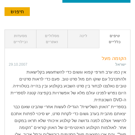
טיפים
לינה
מסלולים
מסעדות
כלליים
ואתרים
ובילויים
הקומה מעל
ישראל
29.10.2007
אין כמו ערב חורפי קפוא וגשום כדי להשתעשע בקלישאות
ולהתכרבל עם שוקו חם מול סרט טוב. פעם כדי לראות סרטים
טובים נאלצנו לבחור בין סרט השבוע בקולנוע ובין בהייה בטלוויזיה.
היום נפרש לפנינו עולם מלא של אפשרויות בקפיצה קטנה לספריית
ה-DVD השכונתית.
בספריית "האוזן השלישית" הגדילו לעשות אחרי שהבינו שאם כבר
יצאתם מהבית בערב גשום כדי לקחת סרט, יש סיכוי לפתות אתכם
להישאר אצלם למנה גדושה של קולנוע איכותי שלא תראו במקום
אחר. לאולמות הקולנוע האינטימיים של האוזן קוראים "הקומה
מעל", והם אכן נמצאים מעל הסניפים בירושלים ובתל אביב. אלו