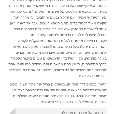
בחנות יש אוסף עצום של בדים, רובם, כפי שמגדיר אותם איברהים,
בסגנון עלי באבא והסולטנים של פעם. זה המקום להתענג למראה
משי דמשקאי אמיתי, עם שלל הצבעים והזהבים. עד מהרה תגלו
שקשה מאוד לבחור בדים מתוך השפע העצום, אבל אל דאגה, כאן
עומד לרשותכם כל הזמן שבעולם. כדי לסייע לכם בהחלטה הרת
הגורל, יציעו לכם לשבת בכורסה ולשתות קפה או תה.
לקוחות רציניים מוזמנים לעלות במדרגות המתעקלות לקומה
השנייה, שם יתגלו שלל בדים שיגרמו לחובבי הסגנון לאבד נשימה
אחת או שתיים וגם לא מעט זוזים. איברהים מייבא את הבדים
בעיקר מדמשק, מכיוון שלדבריו הדמשקאים טובים בייצור טקסטיל
בדרך המסורתית, כי אין להם מחשבים והם עובדים כמו פעם. אחרי
שתרכשו כמה מטרים של בד משובח, תרגישו גם אתם כמו סולטנים
בארמונות של פעם.
הגעה: נכנסים דרך שער יפו, ממשיכים ברגל ישר לתוך השוק, פונים
שמאלה בסמטה הראשונה, והחנות של אבו כלף נמצאת בצד ימין
שעות: מדי יום 18:00-10:00, לפעמים סוגרים בחגים מוסלמיים
ונוצריים, ומומלץ לברר בטלפון לפני שמגיעים
החנות של איברהים אבו כלף