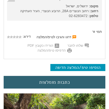
מקום:
ירושלים, ישראל
רחוב:
רחוב הנוצרים 28A, הרובע הנוצרי, העיר העתיקה
טלפון:
02-6283472
תמי זר
דירוג:
דרגו והגיבו לטיפ/המלצה
שלחו לחבר
הורידו כקובץ PDF
הדפיסו טיפ/המלצה
הוסיפו טיפ/המלצה חדשה
כתבות מומלצות