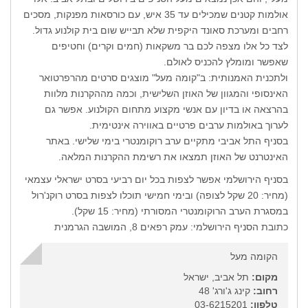
אולמות קטנים שמכילים עד 35 איש, עם כורסאות מפנקות, מסכים
רחבים ומערכת סאונד היקפית שלא תבייש שום בית קולנוע גדול.
לצד כל אלו מצפה לכם בר משקאות (חמים וקרים) וחטיפים
שאפשר ומומלץ להכניס לאולם.
ולתכנית האמנותית: ב"קומה מעל" מוצגים סרטים מהרפרטואר
האינסופי והמגוון של האוזן השלישית, וכמה מההקרנות מלוות
בהרצאה או בדיון עם אנשי מקצוע מתחום הקולנוע. אפשר גם
לערוך באולמות ערבים פרטיים באווירה אינטימית.
בסניף התל אביבי מתקיים ערב רוקומנטרי בימי שלישי. באתר
האינטרנט של האוזן תמצאו את רשימת ההקרנות המלאה.
בסניף הירושלמי אפשר לצפות בכל יום רביעי בסרט ישראלי עצמאי
(מחיר: 20 שקל לצופה) ובימי חמישי תוכלו לצפות בסרט רוקנ'רול
במסגרת הערב הרוקומנטרי המסורתי (מחיר: 15 שקל).
כתובת הסניף הירושלמי: עמק רפאים 8, המושבה הגרמנית
הקומה מעל
מקום:
תל אביב, ישראל
רחוב:
קינג ג'ורג' 48
טלפון:
03-6215201