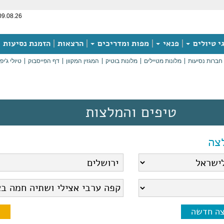
09.08.26
י טיולים
פנאי
מפות ומדריכים
הרצאות
הזמנת נסיעות
חברות נסיעות
מלונות מטיילים
מלונות בוטיק
המגזין המקוון
דף הפייסבוק
טיולי ג'יפ
טיפים והמלצות
צה
צה חדשה