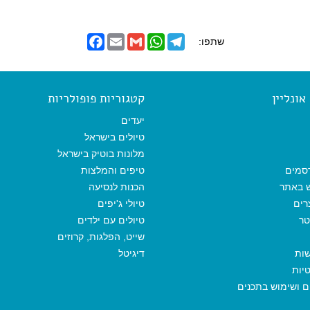
F
E
G
W
T
שתפו:
a
m
m
h
e
c
a
a
a
l
e
i
i
t
e
b
l
l
s
g
o
A
r
ונליין
קטגוריות פופולריות
o
p
a
k
p
m
יעדים
טיולים בישראל
מלונות בוטיק בישראל
סמים
טיפים והמלצות
ש באתר
הכנות לנסיעה
רים
טיולי ג'יפים
טר
טיולים עם ילדים
שייט, הפלגות, קרוזים
שות
דיגיטל
יות
ים ושימוש בתכנים