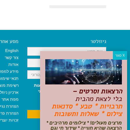
ניוזלטר
מסע אחר א
English
צור קשר
אודות
מידע למפר
תנאי שימו
אני מאשר/ת קבלת ניוזלטר והודעות
רשימת מוצ
הרצאות וסרטים –
שיווקיות, ומאשר/ת כי קראתי והסכמתי
ארכיון ניוזל
בלי לצאת מהבית
לתקנון האתר
ולמדיניות הפרטיות
.
מפת אתר
ניתן לבטל את ההרשמה בכל עת
תרבויות * טבע * סדנאות
הצהרת נגי
צילום * שאלות ותשובות
הצהרת פרט
זכויות יוצר
מרצים מעולים! * צילומים מרהיבים *
הרצאה שהיא חווייה * שידור חי וגם