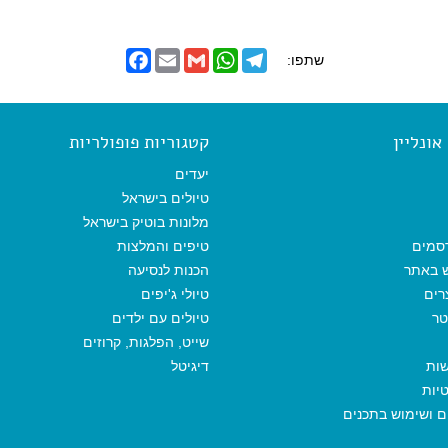
F
E
G
W
T
שתפו:
a
m
m
h
e
c
a
a
a
l
e
i
i
t
e
b
l
l
s
g
o
A
r
ונליין
קטגוריות פופולריות
o
p
a
k
p
m
יעדים
טיולים בישראל
מלונות בוטיק בישראל
סמים
טיפים והמלצות
ש באתר
הכנות לנסיעה
רים
טיולי ג'יפים
טר
טיולים עם ילדים
שייט, הפלגות, קרוזים
שות
דיגיטל
יות
ים ושימוש בתכנים