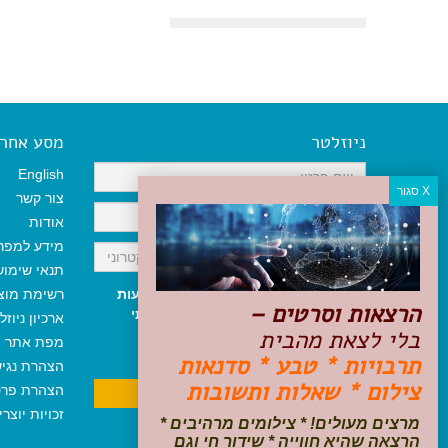
ניוזלטר
מסע אחר א
English
צור קשר
אודות
מידע למפר
תנאי שימו
אני מאשר/ת קבלת ניוזלטר והודעות
רשימת מוצ
הרצאות וסרטים –
שיווקיות, ומאשר/ת כי קראתי והסכמתי
ארכיון ניוזל
בלי לצאת מהבית
לתקנון האתר
ולמדיניות הפרטיות
.
מפת אתר
ניתן לבטל את ההרשמה בכל עת
תרבויות * טבע * סדנאות
הצהרת נגי
צילום * שאלות ותשובות
הצהרת פרט
זכויות יוצר
מרצים מעולים! * צילומים מרהיבים *
הרצאה שהיא חווייה * שידור חי וגם