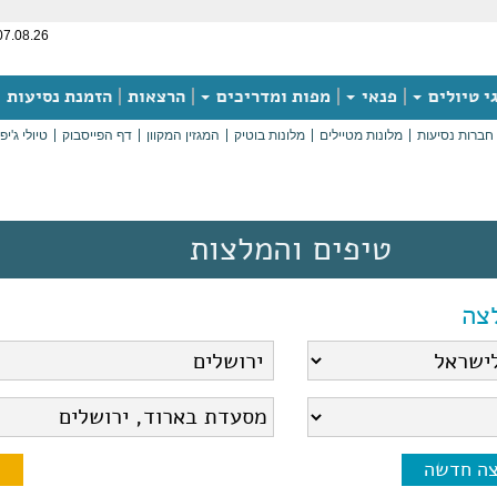
07.08.26
י טיולים
פנאי
מפות ומדריכים
הרצאות
הזמנת נסיעות
חברות נסיעות
מלונות מטיילים
מלונות בוטיק
המגזין המקוון
דף הפייסבוק
טיולי ג'יפ
טיפים והמלצות
צה
צה חדשה