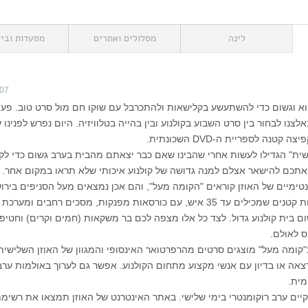
לינה
מסלולים ואתרים
מסעדות וביל
007
פוא וגשום כדי להשתעשע בקלישאות ולהתכרבל עם שוקו חם מול סרט טוב. פעם
צנו לבחור בין סרט השבוע בקולנוע ובין בהייה בטלוויזיה. היום נפרש לפנינו 
נה לספריית ה-DVD השכונתית.
שית" הגדילו לעשות אחרי שהבינו שאם כבר יצאתם מהבית בערב גשום כדי ל
 אתכם להישאר אצלם למנה גדושה של קולנוע איכותי שלא תראו במקום אחר.
טימיים של האוזן קוראים "הקומה מעל", והם אכן נמצאים מעל הסניפים בירו
ובתל אביב. אלו אולמות קטנים שמכילים עד 35 איש, עם כורסאות מפנקות, מסכים רחבים ומע
ם בית קולנוע גדול. לצד כל אלו מצפה לכם בר משקאות (חמים וקרים) וחטיפ
 לאולם.
"קומה מעל" מוצגים סרטים מהרפרטואר האינסופי והמגוון של האוזן השלישית
אה או בדיון עם אנשי מקצוע מתחום הקולנוע. אפשר גם לערוך באולמות ערב
מית.
יים ערב רוקומנטרי בימי שלישי. באתר האינטרנט של האוזן תמצאו את רשימ