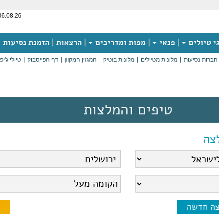
06.08.26
י טיולים
פנאי
מפות ומדריכים
הרצאות
הזמנת נסיעות
חברות נסיעות
מלונות מטיילים
מלונות בוטיק
המגזין המקוון
דף הפייסבוק
טיולי ג'יפ
טיפים והמלצות
צה
צה חדשה