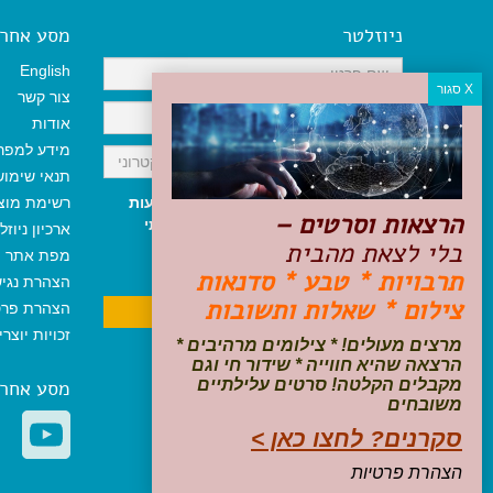
ניוזלטר
מסע אחר א
English
צור קשר
אודות
מידע למפר
תנאי שימו
אני מאשר/ת קבלת ניוזלטר והודעות
רשימת מוצ
הרצאות וסרטים –
שיווקיות, ומאשר/ת כי קראתי והסכמתי
ארכיון ניוזל
בלי לצאת מהבית
לתקנון האתר
ולמדיניות הפרטיות
.
מפת אתר
ניתן לבטל את ההרשמה בכל עת
תרבויות * טבע * סדנאות
הצהרת נגי
צילום * שאלות ותשובות
הצהרת פרט
זכויות יוצר
מרצים מעולים! * צילומים מרהיבים *
הרצאה שהיא חווייה * שידור חי וגם
מסע אחר
מקבלים הקלטה! סרטים עלילתיים
משובחים
סקרנים? לחצו כאן >
הצהרת פרטיות