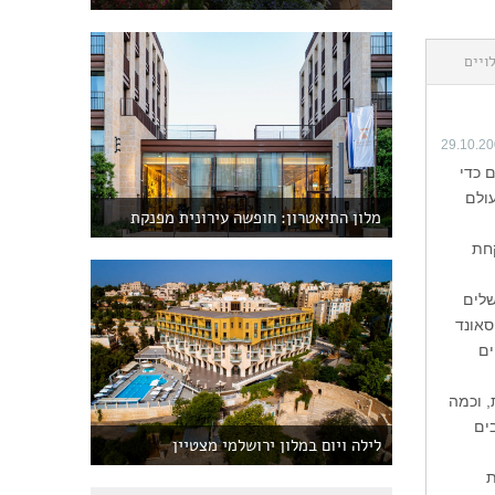
ויים
29.10.2
 כדי
עולם
מלון התיאטרון: חופשה עירונית מפנקת
קחת
שלים
רכת סאונד
ים
, וכמה
ים
לילה ויום במלון ירושלמי מצטיין
ת