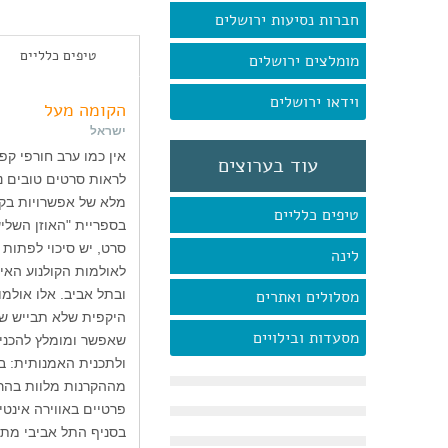
חברות נסיעות ירושלים
טיפים כלליים
מומלצים ירושלים
וידאו ירושלים
הקומה מעל
ישראל
אין כמו ערב חורפי ק
עוד בערוצים
לראות סרטים טובים נאל
מלא של אפשרויות בקפיצה קט
טיפים כלליים
בספריית "האוזן השלי
סרט, יש סיכוי לפתות
לינה
לאולמות הקולנוע האינ
מסלולים ואתרים
היקפית שלא תבייש שו
מסעדות ובילויים
שאפשר ומומלץ להכניס
ולתכנית האמנותית: ב
מההקרנות מלוות בהרצ
פרטיים באווירה אינטי
בסניף התל אביבי מתק