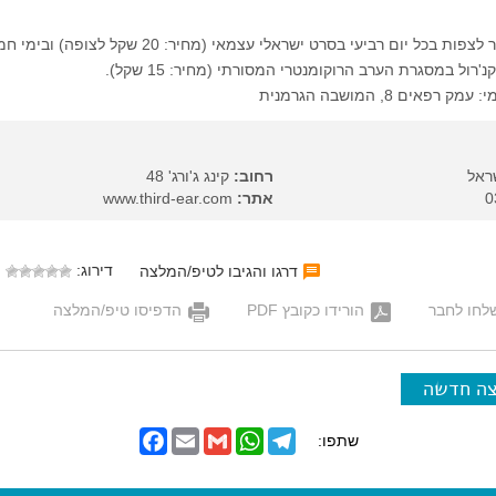
בסניף הירושלמי אפשר לצפות בכל יום רביעי בסרט ישראלי עצמאי (מחיר: 20 שקל לצופה
רול במסגרת הערב הרוקומנטרי המסורתי (מחיר: 15 שקל).
ים 8, המושבה הגרמנית
ראל
רחוב:
קינג ג'ורג' 48
אתר:
www.third-ear.com
דירוג:
דרגו והגיבו לטיפ/המלצה
לחו לחבר
הורידו כקובץ PDF
הדפיסו טיפ/המלצה
צה חדשה
F
E
G
W
T
שתפו:
a
m
m
h
e
c
a
a
a
l
e
i
i
t
e