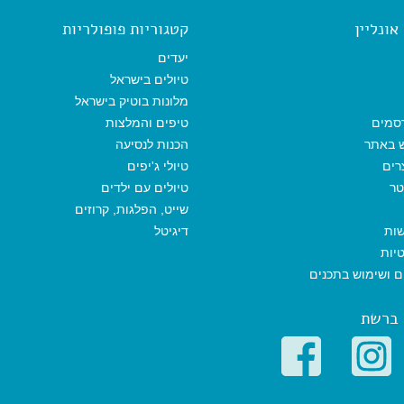
b
l
l
s
g
o
A
r
ונליין
קטגוריות פופולריות
o
p
a
k
p
m
יעדים
טיולים בישראל
מלונות בוטיק בישראל
סמים
טיפים והמלצות
ש באתר
הכנות לנסיעה
רים
טיולי ג'יפים
טר
טיולים עם ילדים
שייט, הפלגות, קרוזים
שות
דיגיטל
יות
ים ושימוש בתכנים
 ברשת