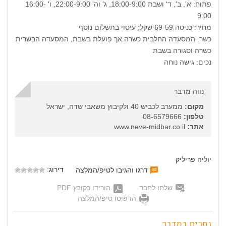
פתוח: א', ב', ד' ושבת 18:00-9:00, ג' וה' 22:00-9:00, ו' 16:00-
9:00
מחיר: כניסה 69-59 שקל; עיסוי בתשלום נוסף
כשר: המסעדה החלבית כשרה אך פועלת בשבת, המסעדה הבשרית
כשרה וסגורה בשבת
נכים: גישה נוחה
נווה מדבר
מקום:
ממערב לכביש 40 ולקיבוץ משאבי שדה, ישראל
טלפון:
08-6579666
אתר:
www.neve-midbar.co.il
יוליה פריליק
דירוג:
דרגו והגיבו לטיפ/המלצה
שלחו לחבר
הורידו כקובץ PDF
הדפיסו טיפ/המלצה
נמרים במדבר