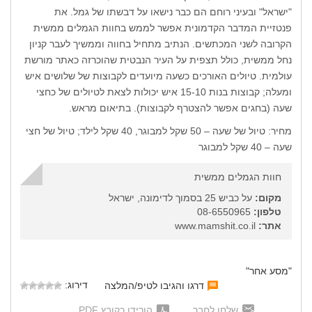
"ישראל" ובעיני רוחם הם כבר נישאו על דבשתו של גמל. את
פנטזיית המדבר הקדמונית אפשר לממש בחוות הגמלים ממשית
הקרובה לשני המכתשים. הנתיב מתחיל בחווה וממשיך לעבר קניון
נחל ממשית, כולל תצפית על העיר הנבטית שהוכרזה כאתר מורשת
עולמית. טיולים האורכים כשעה מיועדים לקבוצות של שלושים איש
ומעלה; קבוצות בנות 15-10 איש יכולות לצאת לטיולים של כחצי
שעה (בחגים אפשר להצטרף לקבוצות). בתיאום מראש.
מחיר: טיול של שעה – 50 שקל למבוגר, 40 שקל לילד; טיול של חצי
שעה – 40 שקל למבוגר
חוות הגמלים ממשית
מקום:
על כביש 25 בסמוך לדימונה, ישראל
טלפון:
08-6550965
אתר:
www.mamshit.co.il
"מסע אחר"
דירוג:
דרגו והגיבו לטיפ/המלצה
שלחו לחבר
הורידו כקובץ PDF