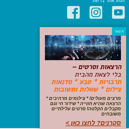
מסע אחר ברשת
קטגוריות פופולריות
יעדים
טיולים בישראל
מלונות בוטיק בישראל
טיפים והמלצות
הרצאות וסרטים –
הכנות לנסיעה
בלי לצאת מהבית
טיולי ג'יפים
תרבויות * טבע * סדנאות
טיולים עם ילדים
צילום * שאלות ותשובות
שייט, הפלגות, קרוזים
דיגיטל
מרצים מעולים! * צילומים מרהיבים *
הרצאה שהיא חווייה * שידור חי וגם
עקבו אחרינו בפייסבוק
מקבלים הקלטה! סרטים עלילתיים
משובחים
סקרנים? לחצו כאן >