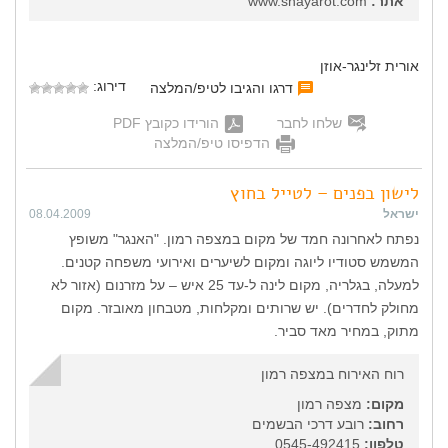
אתר:
www.shayarot.com
אורית זלינגר-אוזן
דירוג:
דרגו והגיבו לטיפ/המלצה
שלחו לחבר
הורידו כקובץ PDF
הדפיסו טיפ/המלצה
לישון בפנים – לטייל בחוץ
ישראל
08.04.2009
נפתח לאחרונה חמד של מקום במצפה רמון. "האנגר" משופץ
המשמש סטודיו ליוגה ומקום לשיערים ואירועי משפחה קטנים.
למעלה, בגלריה, מקום לינה ל-עד 25 איש – על מזרנום (אזור לא
מחולק לחדרים). יש שרותים ומקלחות, מטבחון מאובזר. מקום
מתוק, במחיר מאד סביר.
רוח האירוח במצפה רמון
מקום:
מצפה רמון
רחוב:
רובע דרכי הבשמים
טלפון:
0545-492415