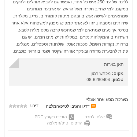
ללינה של עד 250 איש כל אחד, ואפשר גם להביא אוהלים ולהקים
במקום. למי שחייב תקרה מעל הראש יש ארבעה מגורונים
שמתאימים לשישה אנשים ובהם מיטות קומותיים, מזגן, מקלחת,
שירותים ומטבחון. זהו לא אתר קמפינג מפנק למשפחות אלא אתר
בסיסי אך נעים שמתאים למי שמחפש קרבה מקסימלית לטבע.
השירותים והמקלחות נקיים ובמקלחות יש מים חמים. יש גם
ברזיות, נקודות חשמל, סככות אוכל, שולחנות וספסלים, מנגלים,
פינות להבערת מדורה ובעיקר אווירה שקטה ושמיים זרועי כוכבים.
חאן בארות
מקום:
מכתש רמון
טלפון:
08-6280404
מערכת מסע אחר אונליין
דירוג:
דרגו והגיבו לטיפ/המלצה
שלחו לחבר
הורידו כקובץ PDF
הדפיסו טיפ/המלצה