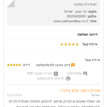
חוות זית המדבר
מקום:
הר הנגב, ישראל
טלפון:
0525583065
אתר:
www.zaithamidbar.co.il
דירוגי המלצה
איילת קוגל
איילת קוגל
דירוג:
דרגו והגיבו לטיפ/המלצה
שלחו לחבר
הורידו כקובץ PDF
הדפיסו טיפ/המלצה
פונדק רמון: מלון מדברי
ישראל
23.10.2014
אני מאלה שאוהבים לבדוק מראש, להתכונן ולפחות מנטלית להיות
מוכן למשימה. עבודה זו עבודה. את מצפה רמון אני מכיר עוד