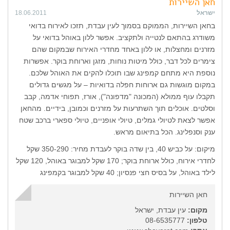
חאן השיירות
ישראל
18.06.2011
בחאן השיירות, הממוקם בסמוך לעין עבדת, תזכו לאירוח בדואי
משודרג בהתאם לנטייה ולתקציב. אפשר ללון באוהל בדואי על
מזרנים ומחצלות, או ללון באחד מחדרי האירוח שבמקום שהם
צימרים לכל דבר, כולל מיטות נוחות, מזגן וארוחת בוקר. אפשרות
נוספת היא מתחם קמפינג שבו תוכלו להקים את האוהל שלכם.
במקום מוגשות גם ארוחות חפלה בדואיות – על מגשים גדולים
תקבלו עוף ממולא (המכונה "מדפונה"), אורז, תפוחי אדמה, קבב
וסלטים. אוכלים תוך השתרעות על מזרנים וכמובן, בידיים. מהחאן
אפשר לצאת לטיולי גמלים, טיולי אופניים, טיולי ספארי ברכב שטח
ענק וסנפלינג. הכל בתיאום מראש.
מיקום: על כביש 40, בין שדה בוקר לעבדת מחיר: 350-290 שקל
לחדרי אירוח, כולל ארוחת בוקר; 170 שקל למבוגר באוהל, 120 שקל
לילד באוהל, על בסיס חצי פנסיון; 40 שקל למבוגר בקמפינג
חאן השיירות
מקום:
עין עבדת, ישראל
טלפון:
08-6535777