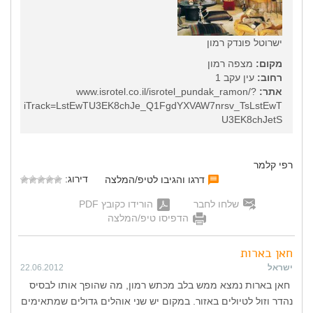
ישרוטל פונדק רמון
מקום:
מצפה רמון
רחוב:
עין עקב 1
אתר:
www.isrotel.co.il/isrotel_pundak_ramon/?
iTrack=LstEwTU3EK8chJe_Q1FgdYXVAW7nrsv_TsLstEwT
U3EK8chJetS
רפי קלמר
דירוג:
דרגו והגיבו לטיפ/המלצה
שלחו לחבר
הורידו כקובץ PDF
הדפיסו טיפ/המלצה
חאן בארות
ישראל
22.06.2012
חאן בארות נמצא ממש בלב מכתש רמון, מה שהופך אותו לבסיס
נהדר וזול לטיולים באזור. במקום יש שני אוהלים גדולים שמתאימים