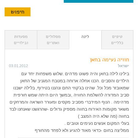
טיפים
לינה
מסלולים
מסעדות
כלליים
ואתרים
ובילויים
חוויה נעימה בחאן
ישראל
03.01.2012
בילינו לילה בחאן והיה פשוט מדהים .שלוש משפחות יחד עם
הילדים והסבים .הכנו אחלה ארוחה במטבח המגניב של החאן
שמאובזר מכל וכל. שהינו בג'קוזי החם ונהננו בטירוף, בלילה ישבנו
סביב המדורה להשלמת החוויה ,ובמשך היום היתה שמש חורפית
מדהימה . הנוף המידברי מסביב מקסים ומעורר השראה והמרחקים
משאר מקומות האירוח בחווה מספיק גדולים -שהרגשנו שאנחנו לבד
בחווה (מה שלא היה המצב )
בעלי המקום אנשים נעימים וטובים .
ממליצה בחום -כדאי מאוד להגיע ולא לפחד מהחורף