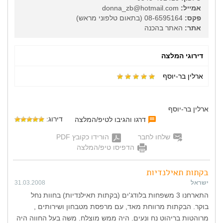
אמייל:
donna_zb@hotmail.com
פקס:
08-6595164 (בתאום טלפוני מראש)
אתר:
האתר בהכנה
דירוגי המלצה
ארלין בר-יוסף
ארלין בר-יוסף
דירוג:
דרגו והגיבו לטיפ/המלצה
שלחו לחבר
הורידו כקובץ PDF
הדפיסו טיפ/המלצה
בקתות תאילנדיות
ישראל
31.03.2008
התארחנו 3 משפחות בלודג'ים (בקתות תאילנדיות) בחוות נחל
בוקר. הבקתות מרווחת מאד, עם מרפסת מטבחון ושירותים ,
מרוהטות בריהוט נח ונעים. היה ממש מוצלח. משה בעל החווה היה