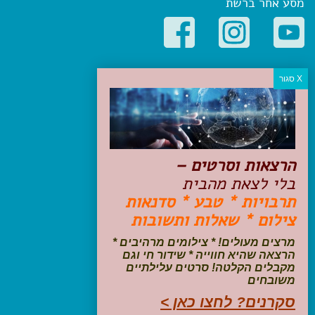
מסע אחר ברשת
קטגוריות פופולריות
יעדים
טיולים בישראל
מלונות בוטיק בישראל
טיפים והמלצות
הרצאות וסרטים –
הכנות לנסיעה
בלי לצאת מהבית
טיולי ג'יפים
תרבויות * טבע * סדנאות
טיולים עם ילדים
צילום * שאלות ותשובות
שייט, הפלגות, קרוזים
דיגיטל
מרצים מעולים! * צילומים מרהיבים *
הרצאה שהיא חווייה * שידור חי וגם
עקבו אחרינו בפייסבוק
מקבלים הקלטה! סרטים עלילתיים
משובחים
סקרנים? לחצו כאן >