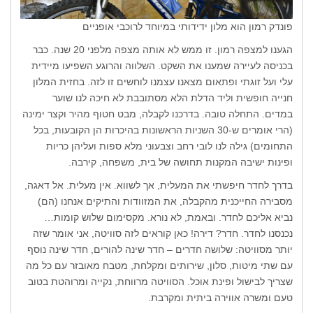
פונדק רמון הוא מלון ידידותי במיוחד לרוכבי אופניים
הגענו למצפה רמון. זו ממש לא אותה מצפה מלפני 20 שנה. כבר
בכניסה לעיירה שמענו את השקט. השלווה והרוגע השפיעו מיידית
עלי ועל זוגתי ופתאום מצאנו עצמנו לוחשים זו לזה. בחזית המלון
חנייה חופשית וליד הדלת הלא מסתובבת לא חיכה לנו שוער
במדים. התחלה טובה. בדרכנו לקבלה, מבט חטוף מהיר וקצר ימינה
(הרי אומרים ש-30 השניות הראשונות בהיכרות הן הקובעות, בכל
התחומים) גילה לנו לובי רחב וצבעוני מלא ספות ועליהן כריות
ופינות ישיבה המקנות תחושה של בית, משפחה, קירבה.
בדרך לחדר חיפשתי את המעלית, אך לשווא. אין מעלית. אל דאגה,
מסבירה החייכנית מהקבלה, את המזוודות והתיקים אנחנו (הם)
נביא אליכם לחדר. ובאמת, לא נורא. מקסימום שלוש קומות…
נכנסנו לחדר. חדר? דירה! כאן קוראים לזה סוויטה, אני אומר שזה
יותר מסוויטה: שלושה חדרים – חדר שינה להורים, חדר שינה נוסף
עם שתי מיטות, סלון, שירותים ומקלחת, מטבח מאובזר עם כל מה
שצריך לבישול ופינת אוכל. הסוויטה מרווחת, נקייה ומרוהטת בטוב
טעם ומשרה אווירה ביתית ומקרבת.