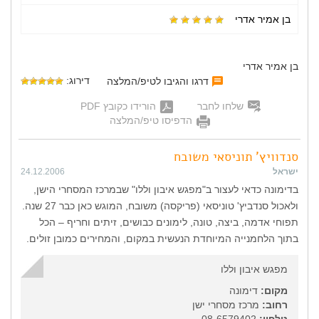
בן אמיר אדרי
בן אמיר אדרי
דירוג:
דרגו והגיבו לטיפ/המלצה
שלחו לחבר
הורידו כקובץ PDF
הדפיסו טיפ/המלצה
סנדוויץ' תוניסאי משובח
ישראל
24.12.2006
בדימונה כדאי לעצור ב"מפגש איבון וללו" שבמרכז המסחרי הישן,
ולאכול סנדביץ' טוניסאי (פריקסה) משובח, המוגש כאן כבר 27 שנה.
תפוחי אדמה, ביצה, טונה, לימונים כבושים, זיתים וחריף – הכל
בתוך הלחמנייה המיוחדת הנעשית במקום, והמחירים כמובן זולים.
מפגש איבון וללו
מקום:
דימונה
רחוב:
מרכז מסחרי ישן
טלפון:
08-6579402