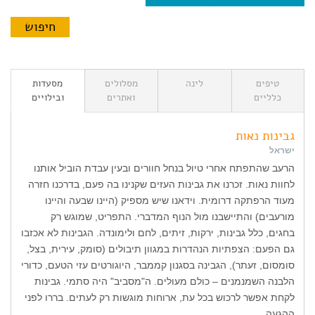
טיפים
לינה
מסלולים
מסעדות
כלליים
ואתרים
ובילויים
גבינות נאות
ישראל
הרעב שהתפתח אחרי טיול בנחל חוורים ובעין עבדת הוביל אותנו
לחוות נאות. זכרנו את גבינות העזים שקנינו בה פעם, בדרכנו חזרה
מעוד הרפתקה דרומית. וידאנו שיש מספיק (היינו שבעה והיינו
מורעבים) והתיישבנו מול הנוף המדברי. התפריט, שמוגש רק
בחגים, כלל גבינות, ירקות, זיתים, לחם ולימונדה. הגבינות לא אכזבו
גם הפעם: הצפתיות הנהדרות במגוון תיבולים (סומק, עירית, בצל,
סומסום, זעתר), הגבינה בסגנון קממבר, היוגורטים עזי הטעם, כדורי
הלבנה השמנמנים – כולם מעולים. ה"מסביב" היה סתמי. גבינות
לקחת אפשר לרכוש בכל עת, ארוחות מוגשות רק לעתים. בררו לפני
ההגעה.