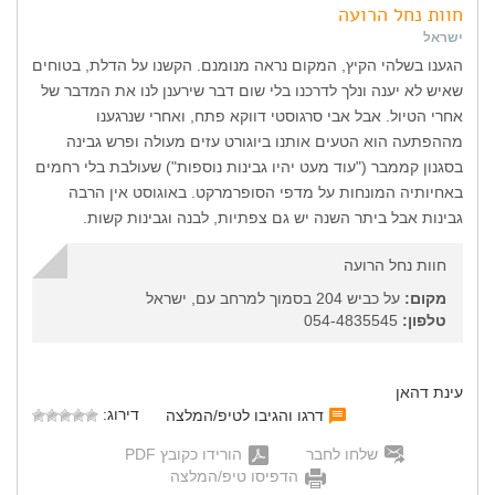
חוות נחל הרועה
ישראל
הגענו בשלהי הקיץ, המקום נראה מנומנם. הקשנו על הדלת, בטוחים
שאיש לא יענה ונלך לדרכנו בלי שום דבר שירענן לנו את המדבר של
אחרי הטיול. אבל אבי סרגוסטי דווקא פתח, ואחרי שנרגענו
מההפתעה הוא הטעים אותנו ביוגורט עזים מעולה ופרש גבינה
בסגנון קממבר ("עוד מעט יהיו גבינות נוספות") שעולבת בלי רחמים
באחיותיה המונחות על מדפי הסופרמרקט. באוגוסט אין הרבה
גבינות אבל ביתר השנה יש גם צפתיות, לבנה וגבינות קשות.
חוות נחל הרועה
מקום:
על כביש 204 בסמוך למרחב עם, ישראל
טלפון:
054-4835545
עינת דהאן
דירוג:
דרגו והגיבו לטיפ/המלצה
שלחו לחבר
הורידו כקובץ PDF
הדפיסו טיפ/המלצה