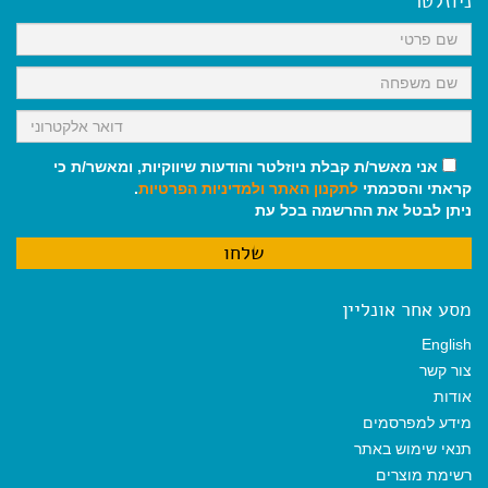
ניוזלטר
o
p
a
k
p
m
אני מאשר/ת קבלת ניוזלטר והודעות שיווקיות, ומאשר/ת כי
קראתי והסכמתי
לתקנון האתר
ולמדיניות הפרטיות
.
ניתן לבטל את ההרשמה בכל עת
מסע אחר אונליין
English
צור קשר
אודות
מידע למפרסמים
תנאי שימוש באתר
רשימת מוצרים