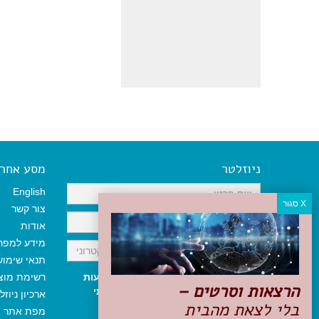
ניוזלטר
מסע אחר א
English
צור קשר
אודות
מידע למפר
תנאי שימו
אני מאשר/ת קבלת ניוזלטר והודעות
רשימת מוצ
הרצאות וסרטים –
שיווקיות, ומאשר/ת כי קראתי והסכמתי
ארכיון ניוזל
בלי לצאת מהבית
לתקנון האתר
ולמדיניות הפרטיות
.
מפת אתר