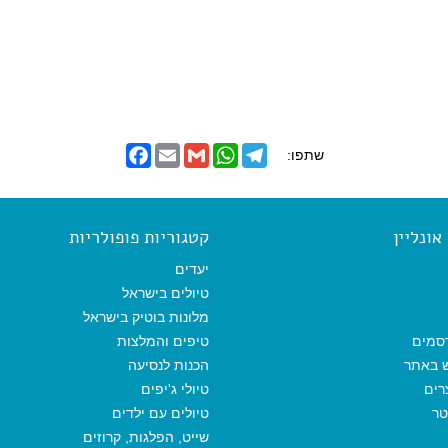
F
E
G
W
T
שתפו:
a
m
m
h
e
c
a
a
a
l
e
i
i
t
e
b
l
l
s
g
o
A
r
ונליין
קטגוריות פופולריות
o
p
a
k
p
m
יעדים
טיולים בישראל
מלונות בוטיק בישראל
סמים
טיפים והמלצות
ש באתר
הכנות לנסיעה
רים
טיולי ג'יפים
טר
טיולים עם ילדים
שייט, הפלגות, קרוזים