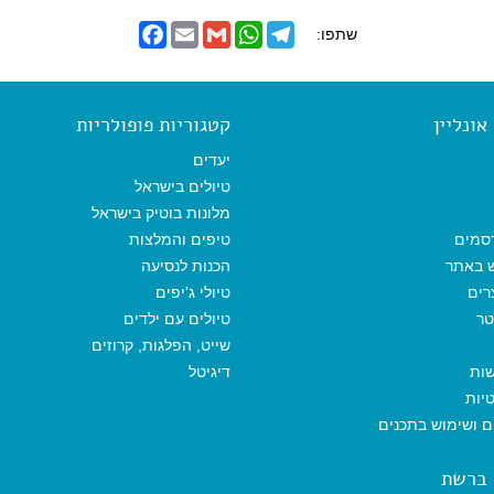
F
E
G
W
T
שתפו:
a
m
m
h
e
c
a
a
a
l
e
i
i
t
e
b
l
l
s
g
o
A
r
ונליין
קטגוריות פופולריות
o
p
a
k
p
m
יעדים
טיולים בישראל
מלונות בוטיק בישראל
סמים
טיפים והמלצות
ש באתר
הכנות לנסיעה
רים
טיולי ג'יפים
טר
טיולים עם ילדים
שייט, הפלגות, קרוזים
שות
דיגיטל
יות
ים ושימוש בתכנים
 ברשת