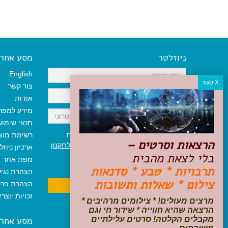
ניוזלטר
מסע אחר א
English
צור קשר
אודות
מידע למפר
תנאי שימו
אני מאשר/ת קבלת ניוזלטר והודעות
רשימת מוצ
הרצאות וסרטים –
שיווקיות, ומאשר/ת כי קראתי והסכמתי
לתקנון
ארכיון ניוזל
בלי לצאת מהבית
האתר
ולמדיניות הפרטיות
.
מפת אתר
ניתן לבטל את ההרשמה בכל עת
תרבויות * טבע * סדנאות
הצהרת נגי
צילום * שאלות ותשובות
הצהרת פרט
זכויות יוצר
מרצים מעולים! * צילומים מרהיבים *
הרצאה שהיא חווייה * שידור חי וגם
מקבלים הקלטה! סרטים עלילתיים
מסע אחר