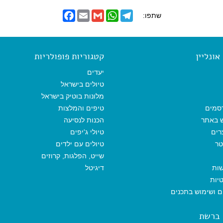
F
E
G
W
T
שתפו:
a
m
m
h
e
c
a
a
a
l
e
i
i
t
e
b
l
l
s
g
o
A
r
ונליין
קטגוריות פופולריות
o
p
a
k
p
m
יעדים
טיולים בישראל
מלונות בוטיק בישראל
סמים
טיפים והמלצות
ש באתר
הכנות לנסיעה
רים
טיולי ג'יפים
טר
טיולים עם ילדים
שייט, הפלגות, קרוזים
שות
דיגיטל
יות
ים ושימוש בתכנים
 ברשת