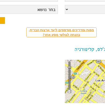
מפות ומדריכים מודפסים ליעד ארצות הברית,
בהנחה לגולשי מסע אחר!
'לס, קליפורניה