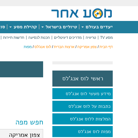
יעדים בעולם
טיולים בישראל
קהילת מסע
סוג
מסע TV
טריוויה
מדריכים דיגיטליים
הכנות לנסיעה
חדשות תיירות
דף הבית
/
צפון אמריקה
/
ארצות הברית
/
לוס אנג'לס
/
מפות
ראשי לוס אנג'לס
מידע מעשי לוס אנג'לס
כתבות על לוס אנג'לס
המלצות ללוס אנג'לס
חפש מפה
מפות לוס אנג'לס