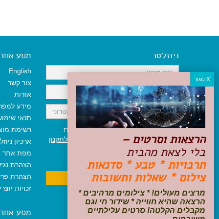
ניוזלטר
מסע אחר א
English
צור קשר
אודות
מידע למפר
תנאי שימו
אני מאשר/ת קבלת ניוזלטר והודעות
רשימת מוצ
הרצאות וסרטים –
שיווקיות, ומאשר/ת כי קראתי והסכמתי
לתקנון
ארכיון ניוזל
בלי לצאת מהבית
האתר
ולמדיניות הפרטיות
.
מפת אתר
ניתן לבטל את ההרשמה בכל עת
תרבויות * טבע * סדנאות
הצהרת נגי
צילום * שאלות ותשובות
הצהרת פרט
זכויות יוצר
מרצים מעולים! * צילומים מרהיבים *
הרצאה שהיא חווייה * שידור חי וגם
מקבלים הקלטה! סרטים עלילתיים
מסע אחר