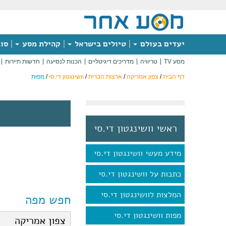
יעדים בעולם
טיולים בישראל
קהילת מסע
סוג
מסע TV
טריוויה
מדריכים דיגיטליים
הכנות לנסיעה
חדשות תיירות
דף הבית
/
צפון אמריקה
/
ארצות הברית
/
וושינגטון די.סי
/
מפות
ראשי וושינגטון די.סי
מידע מעשי וושינגטון די.סי
כתבות על וושינגטון די.סי
המלצות לוושינגטון די.סי
חפש מפה
מפות וושינגטון די.סי