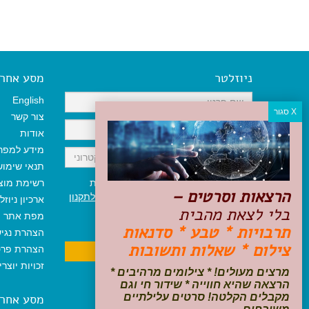
ניוזלטר
מסע אחר א
English
צור קשר
אודות
מידע למפר
תנאי שימו
אני מאשר/ת קבלת ניוזלטר והודעות
רשימת מוצ
הרצאות וסרטים –
שיווקיות, ומאשר/ת כי קראתי והסכמתי
לתקנון
ארכיון ניוזל
בלי לצאת מהבית
האתר
ולמדיניות הפרטיות
.
מפת אתר
ניתן לבטל את ההרשמה בכל עת
תרבויות * טבע * סדנאות
הצהרת נגי
צילום * שאלות ותשובות
הצהרת פרט
זכויות יוצר
מרצים מעולים! * צילומים מרהיבים *
הרצאה שהיא חווייה * שידור חי וגם
מקבלים הקלטה! סרטים עלילתיים
מסע אחר