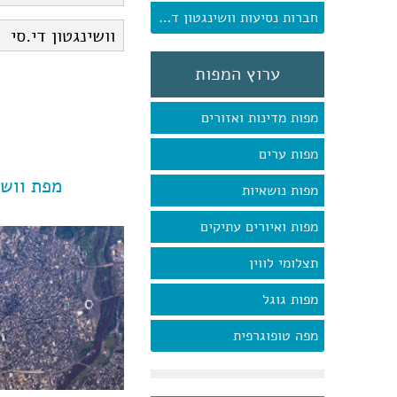
חברות נסיעות וושינגטון די.סי
ערוץ המפות
מפות מדינות ואזורים
מפות ערים
מפת וושי
מפות נושאיות
מפות ואיורים עתיקים
תצלומי לווין
מפות גוגל
מפה טופוגרפית