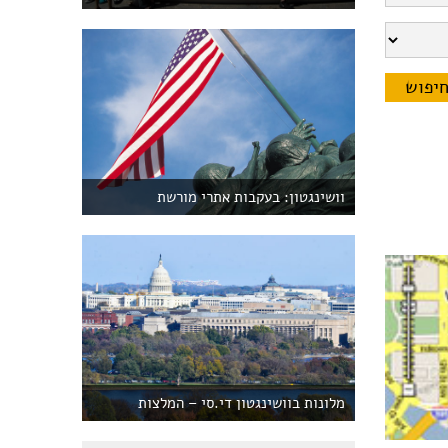
וושינגטון: בעקבות אתרי מורשת
מלונות בוושינגטון די.סי – המלצות