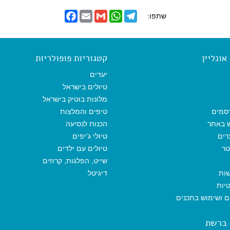
F
E
G
W
T
שתפו:
a
m
m
h
e
c
a
a
a
l
e
i
i
t
e
b
l
l
s
g
o
A
r
ונליין
קטגוריות פופולריות
o
p
a
k
p
m
יעדים
טיולים בישראל
מלונות בוטיק בישראל
סמים
טיפים והמלצות
ש באתר
הכנות לנסיעה
רים
טיולי ג'יפים
טר
טיולים עם ילדים
שייט, הפלגות, קרוזים
שות
דיגיטל
יות
ים ושימוש בתכנים
 ברשת