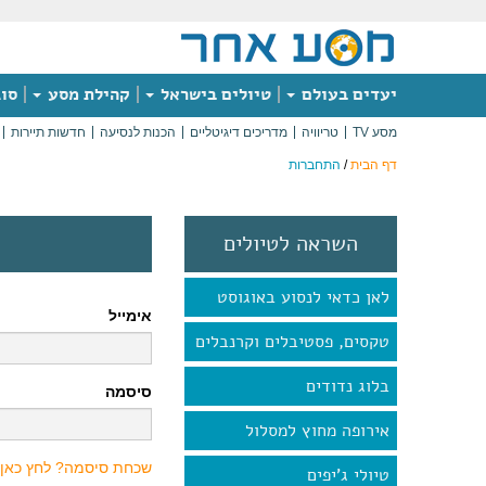
יעדים בעולם
טיולים בישראל
קהילת מסע
סוג
מסע TV
טריוויה
מדריכים דיגיטליים
הכנות לנסיעה
חדשות תיירות
דף הבית
/
התחברות
השראה לטיולים
לאן כדאי לנסוע באוגוסט
אימייל
טקסים, פסטיבלים וקרנבלים
בלוג נדודים
סיסמה
אירופה מחוץ למסלול
שכחת סיסמה? לחץ כאן
טיולי ג'יפים