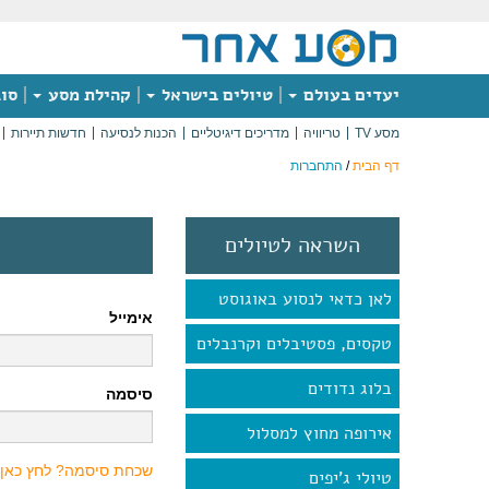
יעדים בעולם
טיולים בישראל
קהילת מסע
סוג
מסע TV
טריוויה
מדריכים דיגיטליים
הכנות לנסיעה
חדשות תיירות
דף הבית
/
התחברות
השראה לטיולים
לאן כדאי לנסוע באוגוסט
אימייל
טקסים, פסטיבלים וקרנבלים
בלוג נדודים
סיסמה
אירופה מחוץ למסלול
שכחת סיסמה? לחץ כאן
טיולי ג'יפים