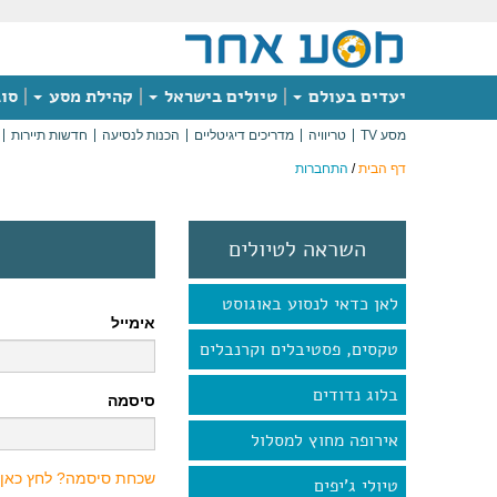
יעדים בעולם
טיולים בישראל
קהילת מסע
סוג
מסע TV
טריוויה
מדריכים דיגיטליים
הכנות לנסיעה
חדשות תיירות
דף הבית
/
התחברות
השראה לטיולים
לאן כדאי לנסוע באוגוסט
אימייל
טקסים, פסטיבלים וקרנבלים
בלוג נדודים
סיסמה
אירופה מחוץ למסלול
שכחת סיסמה? לחץ כאן
טיולי ג'יפים