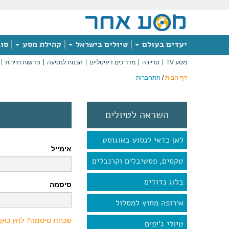
יעדים בעולם
טיולים בישראל
קהילת מסע
סוג
מסע TV
טריוויה
מדריכים דיגיטליים
הכנות לנסיעה
חדשות תיירות
דף הבית
/
התחברות
השראה לטיולים
לאן כדאי לנסוע באוגוסט
אימייל
טקסים, פסטיבלים וקרנבלים
בלוג נדודים
סיסמה
אירופה מחוץ למסלול
שכחת סיסמה? לחץ כאן
טיולי ג'יפים