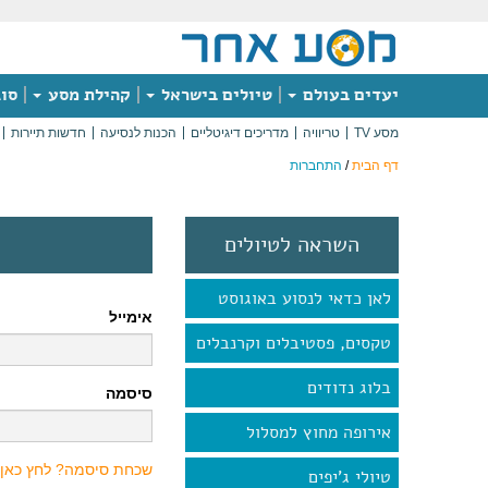
יעדים בעולם
טיולים בישראל
קהילת מסע
סוג
מסע TV
טריוויה
מדריכים דיגיטליים
הכנות לנסיעה
חדשות תיירות
דף הבית
/
התחברות
השראה לטיולים
לאן כדאי לנסוע באוגוסט
אימייל
טקסים, פסטיבלים וקרנבלים
בלוג נדודים
סיסמה
אירופה מחוץ למסלול
שכחת סיסמה? לחץ כאן
טיולי ג'יפים