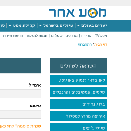
יעדים בעולם
טיולים בישראל
קהילת מסע
סוג
מסע TV
טריוויה
מדריכים דיגיטליים
הכנות לנסיעה
חדשות תיירות
דף הבית
/
התחברות
השראה לטיולים
לאן כדאי לנסוע באוגוסט
אימייל
טקסים, פסטיבלים וקרנבלים
בלוג נדודים
סיסמה
אירופה מחוץ למסלול
שכחת סיסמה? לחץ כאן
טיולי ג'יפים