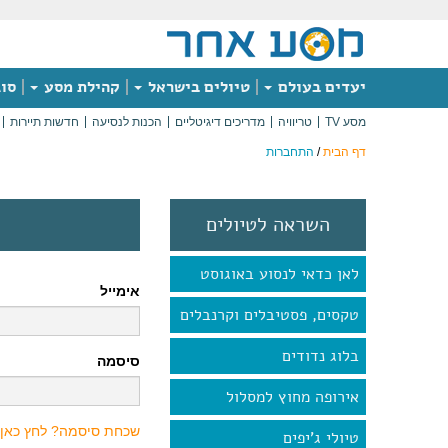
יעדים בעולם
טיולים בישראל
קהילת מסע
סוג
מסע TV
טריוויה
מדריכים דיגיטליים
הכנות לנסיעה
חדשות תיירות
דף הבית
/
התחברות
השראה לטיולים
לאן כדאי לנסוע באוגוסט
אימייל
טקסים, פסטיבלים וקרנבלים
בלוג נדודים
סיסמה
אירופה מחוץ למסלול
שכחת סיסמה? לחץ כאן
טיולי ג'יפים