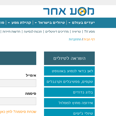
יעדים בעולם
טיולים בישראל
קהילת מסע
סוג
מסע TV
טריוויה
מדריכים דיגיטליים
הכנות לנסיעה
חדשות תיירות
דף הבית
/
התחברות
השראה לטיולים
לאן כדאי לנסוע באוגוסט
אימייל
טקסים, פסטיבלים וקרנבלים
בלוג נדודים
סיסמה
אירופה מחוץ למסלול
שכחת סיסמה? לחץ כאן
טיולי ג'יפים