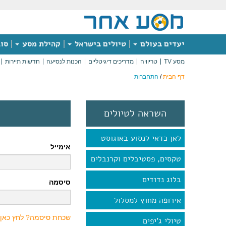
יעדים בעולם
טיולים בישראל
קהילת מסע
סוג
מסע TV
טריוויה
מדריכים דיגיטליים
הכנות לנסיעה
חדשות תיירות
דף הבית
/
התחברות
השראה לטיולים
לאן כדאי לנסוע באוגוסט
אימייל
טקסים, פסטיבלים וקרנבלים
בלוג נדודים
סיסמה
אירופה מחוץ למסלול
שכחת סיסמה? לחץ כאן
טיולי ג'יפים