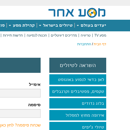
יעדים בעולם
טיולים בישראל
קהילת מסע
סוג
מסע TV
טריוויה
מדריכים דיגיטליים
הכנות לנסיעה
חדשות תיירות
דף הבית
/
התחברות
השראה לטיולים
לאן כדאי לנסוע באוגוסט
אימייל
טקסים, פסטיבלים וקרנבלים
בלוג נדודים
סיסמה
אירופה מחוץ למסלול
שכחת סיסמה? לחץ כאן
טיולי ג'יפים