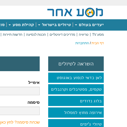
יעדים בעולם
טיולים בישראל
קהילת מסע
סוג
מסע TV
טריוויה
מדריכים דיגיטליים
הכנות לנסיעה
חדשות תיירות
דף הבית
/
התחברות
השראה לטיולים
לאן כדאי לנסוע באוגוסט
אימייל
טקסים, פסטיבלים וקרנבלים
בלוג נדודים
סיסמה
אירופה מחוץ למסלול
שכחת סיסמה? לחץ כאן
טיולי ג'יפים