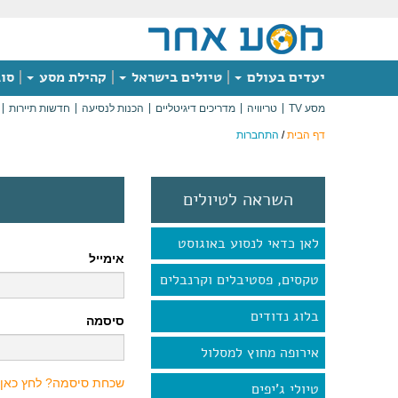
יעדים בעולם
טיולים בישראל
קהילת מסע
סוג
מסע TV
טריוויה
מדריכים דיגיטליים
הכנות לנסיעה
חדשות תיירות
דף הבית
/
התחברות
השראה לטיולים
לאן כדאי לנסוע באוגוסט
אימייל
טקסים, פסטיבלים וקרנבלים
בלוג נדודים
סיסמה
אירופה מחוץ למסלול
שכחת סיסמה? לחץ כאן
טיולי ג'יפים