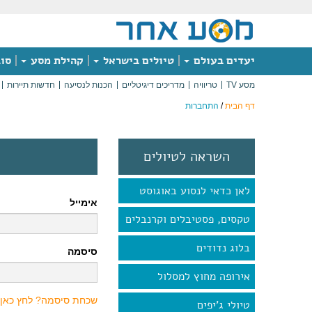
יעדים בעולם
טיולים בישראל
קהילת מסע
סוג
מסע TV
טריוויה
מדריכים דיגיטליים
הכנות לנסיעה
חדשות תיירות
דף הבית
/
התחברות
השראה לטיולים
לאן כדאי לנסוע באוגוסט
אימייל
טקסים, פסטיבלים וקרנבלים
בלוג נדודים
סיסמה
אירופה מחוץ למסלול
שכחת סיסמה? לחץ כאן
טיולי ג'יפים