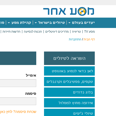
יעדים בעולם
טיולים בישראל
קהילת מסע
סוג
מסע TV
טריוויה
מדריכים דיגיטליים
הכנות לנסיעה
חדשות תיירות
דף הבית
/
התחברות
השראה לטיולים
לאן כדאי לנסוע באוגוסט
אימייל
טקסים, פסטיבלים וקרנבלים
בלוג נדודים
סיסמה
אירופה מחוץ למסלול
שכחת סיסמה? לחץ כאן
טיולי ג'יפים