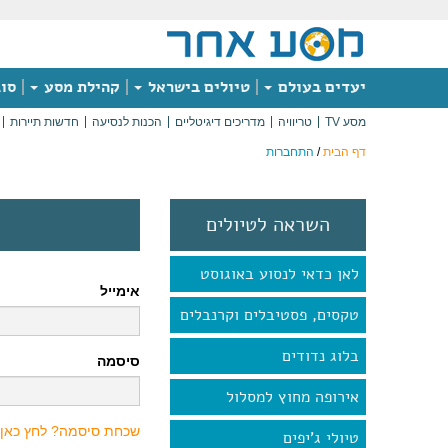
יעדים בעולם
טיולים בישראל
קהילת מסע
סוג
מסע TV
טריוויה
מדריכים דיגיטליים
הכנות לנסיעה
חדשות תיירות
דף הבית
/
התחברות
השראה לטיולים
לאן כדאי לנסוע באוגוסט
אימייל
טקסים, פסטיבלים וקרנבלים
בלוג נדודים
סיסמה
אירופה מחוץ למסלול
שכחת סיסמה? לחץ כאן
טיולי ג'יפים