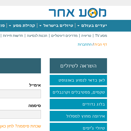
יעדים בעולם
טיולים בישראל
קהילת מסע
סוג
מסע TV
טריוויה
מדריכים דיגיטליים
הכנות לנסיעה
חדשות תיירות
דף הבית
/
התחברות
השראה לטיולים
לאן כדאי לנסוע באוגוסט
אימייל
טקסים, פסטיבלים וקרנבלים
בלוג נדודים
סיסמה
אירופה מחוץ למסלול
שכחת סיסמה? לחץ כאן
טיולי ג'יפים