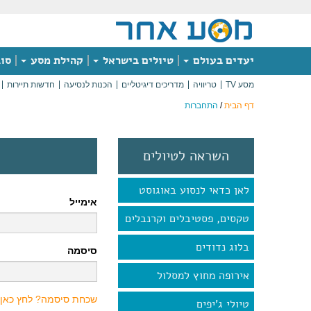
יעדים בעולם
טיולים בישראל
קהילת מסע
סוג
מסע TV
טריוויה
מדריכים דיגיטליים
הכנות לנסיעה
חדשות תיירות
דף הבית
/
התחברות
השראה לטיולים
לאן כדאי לנסוע באוגוסט
אימייל
טקסים, פסטיבלים וקרנבלים
בלוג נדודים
סיסמה
אירופה מחוץ למסלול
שכחת סיסמה? לחץ כאן
טיולי ג'יפים