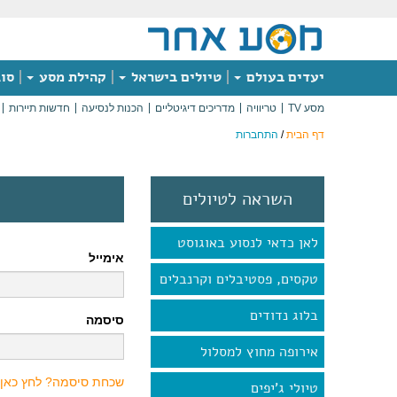
יעדים בעולם
טיולים בישראל
קהילת מסע
סוג
מסע TV
טריוויה
מדריכים דיגיטליים
הכנות לנסיעה
חדשות תיירות
דף הבית
/
התחברות
השראה לטיולים
לאן כדאי לנסוע באוגוסט
אימייל
טקסים, פסטיבלים וקרנבלים
בלוג נדודים
סיסמה
אירופה מחוץ למסלול
שכחת סיסמה? לחץ כאן
טיולי ג'יפים