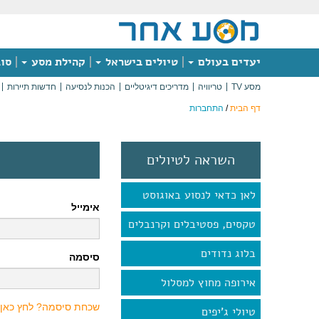
יעדים בעולם
טיולים בישראל
קהילת מסע
סוג
מסע TV
טריוויה
מדריכים דיגיטליים
הכנות לנסיעה
חדשות תיירות
דף הבית
/
התחברות
השראה לטיולים
לאן כדאי לנסוע באוגוסט
אימייל
טקסים, פסטיבלים וקרנבלים
בלוג נדודים
סיסמה
אירופה מחוץ למסלול
שכחת סיסמה? לחץ כאן
טיולי ג'יפים