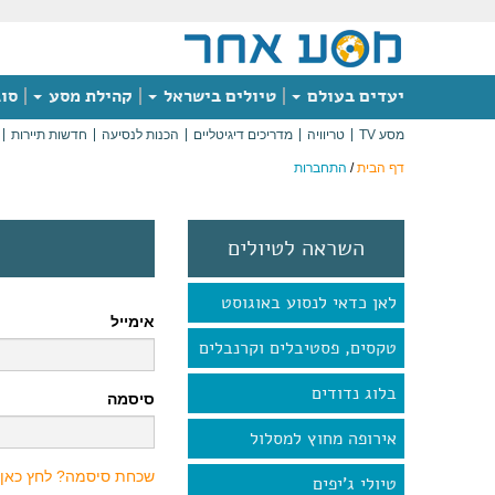
יעדים בעולם
טיולים בישראל
קהילת מסע
סוג
מסע TV
טריוויה
מדריכים דיגיטליים
הכנות לנסיעה
חדשות תיירות
דף הבית
/
התחברות
השראה לטיולים
לאן כדאי לנסוע באוגוסט
אימייל
טקסים, פסטיבלים וקרנבלים
בלוג נדודים
סיסמה
אירופה מחוץ למסלול
שכחת סיסמה? לחץ כאן
טיולי ג'יפים