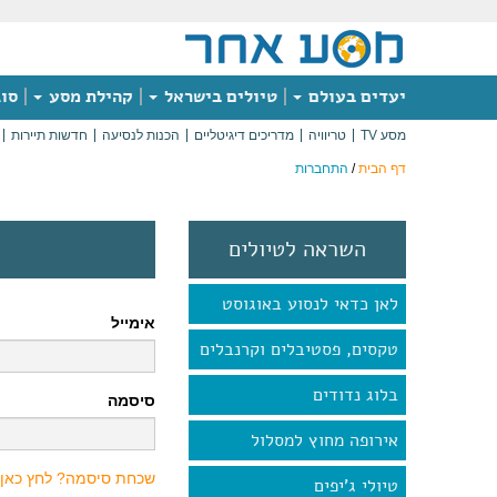
יעדים בעולם
טיולים בישראל
קהילת מסע
סוג
מסע TV
טריוויה
מדריכים דיגיטליים
הכנות לנסיעה
חדשות תיירות
דף הבית
/
התחברות
השראה לטיולים
לאן כדאי לנסוע באוגוסט
אימייל
טקסים, פסטיבלים וקרנבלים
בלוג נדודים
סיסמה
אירופה מחוץ למסלול
שכחת סיסמה? לחץ כאן
טיולי ג'יפים