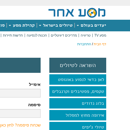
יעדים בעולם
טיולים בישראל
קהילת מסע
סוג
מסע TV
טריוויה
מדריכים דיגיטליים
הכנות לנסיעה
חדשות תיירות
דף הבית
/
התחברות
השראה לטיולים
לאן כדאי לנסוע באוגוסט
אימייל
טקסים, פסטיבלים וקרנבלים
בלוג נדודים
סיסמה
אירופה מחוץ למסלול
שכחת סיסמה? לחץ כאן
טיולי ג'יפים