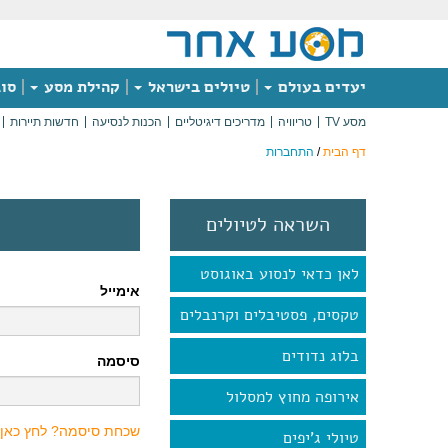
יעדים בעולם
טיולים בישראל
קהילת מסע
סוג
מסע TV
טריוויה
מדריכים דיגיטליים
הכנות לנסיעה
חדשות תיירות
דף הבית
/
התחברות
השראה לטיולים
לאן כדאי לנסוע באוגוסט
אימייל
טקסים, פסטיבלים וקרנבלים
בלוג נדודים
סיסמה
אירופה מחוץ למסלול
שכחת סיסמה? לחץ כאן
טיולי ג'יפים