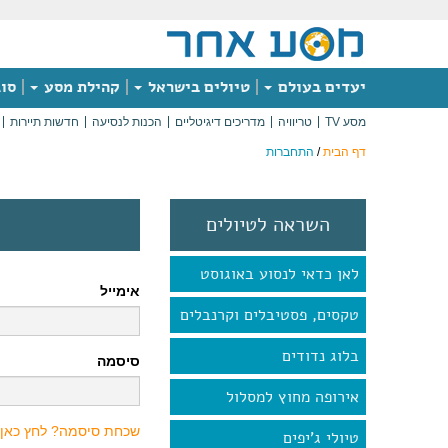
יעדים בעולם
טיולים בישראל
קהילת מסע
סוג
מסע TV
טריוויה
מדריכים דיגיטליים
הכנות לנסיעה
חדשות תיירות
דף הבית
/
התחברות
השראה לטיולים
לאן כדאי לנסוע באוגוסט
אימייל
טקסים, פסטיבלים וקרנבלים
בלוג נדודים
סיסמה
אירופה מחוץ למסלול
שכחת סיסמה? לחץ כאן
טיולי ג'יפים