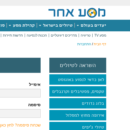
יעדים בעולם
טיולים בישראל
קהילת מסע
סוג
מסע TV
טריוויה
מדריכים דיגיטליים
הכנות לנסיעה
חדשות תיירות
דף הבית
/
התחברות
השראה לטיולים
לאן כדאי לנסוע באוגוסט
אימייל
טקסים, פסטיבלים וקרנבלים
בלוג נדודים
סיסמה
אירופה מחוץ למסלול
שכחת סיסמה? לחץ כאן
טיולי ג'יפים