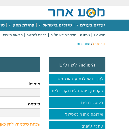
יעדים בעולם
טיולים בישראל
קהילת מסע
סוג
מסע TV
טריוויה
מדריכים דיגיטליים
הכנות לנסיעה
חדשות תיירות
דף הבית
/
התחברות
השראה לטיולים
לאן כדאי לנסוע באוגוסט
אימייל
טקסים, פסטיבלים וקרנבלים
בלוג נדודים
סיסמה
אירופה מחוץ למסלול
שכחת סיסמה? לחץ כאן
טיולי ג'יפים