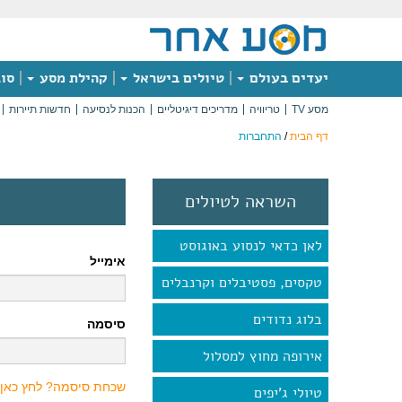
יעדים בעולם
טיולים בישראל
קהילת מסע
סוג
מסע TV
טריוויה
מדריכים דיגיטליים
הכנות לנסיעה
חדשות תיירות
דף הבית
/
התחברות
השראה לטיולים
לאן כדאי לנסוע באוגוסט
אימייל
טקסים, פסטיבלים וקרנבלים
בלוג נדודים
סיסמה
אירופה מחוץ למסלול
שכחת סיסמה? לחץ כאן
טיולי ג'יפים