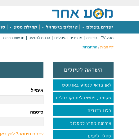
יעדים בעולם
טיולים בישראל
קהילת מסע
סוג
מסע TV
טריוויה
מדריכים דיגיטליים
הכנות לנסיעה
חדשות תיירות
דף הבית
/
התחברות
השראה לטיולים
לאן כדאי לנסוע באוגוסט
אימייל
טקסים, פסטיבלים וקרנבלים
בלוג נדודים
סיסמה
אירופה מחוץ למסלול
שכחת סיסמה? לחץ כאן
טיולי ג'יפים