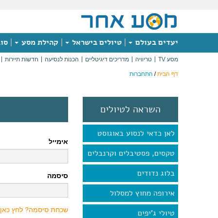
יעדים בעולם
טיולים בישראל
קהילת מסע
סוג
מסע TV
טריוויה
מדריכים דיגיטליים
הכנות לנסיעה
חדשות תיירות
דף הבית
/
התחברות
השראה לטיולים
לאן כדאי לנסוע באוגוסט
אימייל
טקסים, פסטיבלים וקרנבלים
בלוג נדודים
סיסמה
אירופה מחוץ למסלול
שכחת סיסמה? לחץ כאן
טיולי ג'יפים