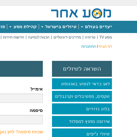
יעדים בעולם
טיולים בישראל
קהילת מסע
סוג
מסע TV
טריוויה
מדריכים דיגיטליים
הכנות לנסיעה
חדשות תיירות
דף הבית
/
התחברות
השראה לטיולים
לאן כדאי לנסוע באוגוסט
אימייל
טקסים, פסטיבלים וקרנבלים
בלוג נדודים
סיסמה
אירופה מחוץ למסלול
שכחת סיסמה? לחץ כאן
טיולי ג'יפים