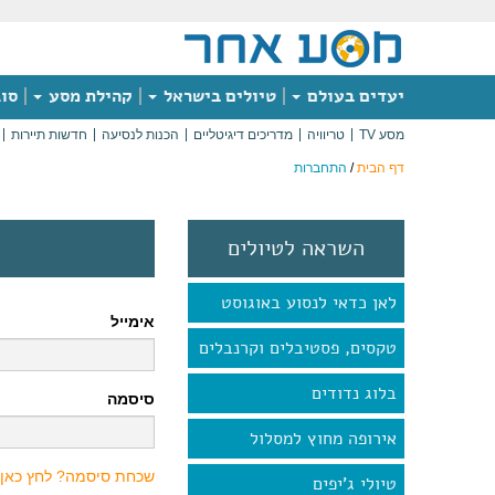
יעדים בעולם
טיולים בישראל
קהילת מסע
סוג
מסע TV
טריוויה
מדריכים דיגיטליים
הכנות לנסיעה
חדשות תיירות
דף הבית
/
התחברות
השראה לטיולים
לאן כדאי לנסוע באוגוסט
אימייל
טקסים, פסטיבלים וקרנבלים
בלוג נדודים
סיסמה
אירופה מחוץ למסלול
שכחת סיסמה? לחץ כאן
טיולי ג'יפים