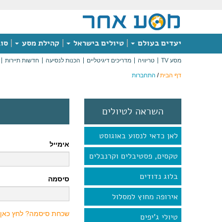
יעדים בעולם
טיולים בישראל
קהילת מסע
סוג
מסע TV
טריוויה
מדריכים דיגיטליים
הכנות לנסיעה
חדשות תיירות
דף הבית
/
התחברות
השראה לטיולים
לאן כדאי לנסוע באוגוסט
אימייל
טקסים, פסטיבלים וקרנבלים
בלוג נדודים
סיסמה
אירופה מחוץ למסלול
שכחת סיסמה? לחץ כאן
טיולי ג'יפים